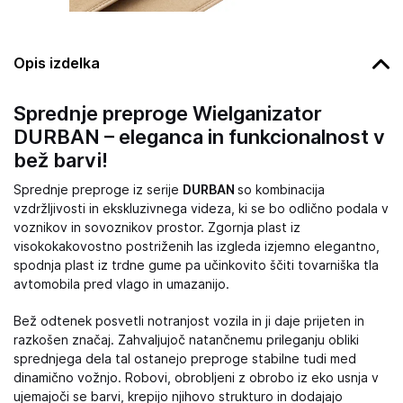
Opis izdelka
Sprednje preproge Wielganizator
DURBAN – eleganca in funkcionalnost v
bež barvi!
Sprednje preproge iz serije
DURBAN
so kombinacija
vzdržljivosti in ekskluzivnega videza, ki se bo odlično podala v
voznikov in sovoznikov prostor. Zgornja plast iz
visokokakovostno postriženih las izgleda izjemno elegantno,
spodnja plast iz trdne gume pa učinkovito ščiti tovarniška tla
avtomobila pred vlago in umazanijo.
Bež odtenek posvetli notranjost vozila in ji daje prijeten in
razkošen značaj. Zahvaljujoč natančnemu prileganju obliki
sprednjega dela tal ostanejo preproge stabilne tudi med
dinamično vožnjo. Robovi, obrobljeni z obrobo iz eko usnja v
ujemajoči se barvi, krepijo njihovo strukturo in dodajajo