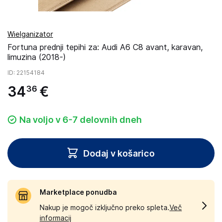
Wielganizator
Fortuna prednji tepihi za: Audi A6 C8 avant, karavan,
limuzina (2018-)
ID
: 22154184
34
€
36
Na voljo v 6-7 delovnih dneh
Dodaj v košarico
Marketplace ponudba
Nakup je mogoč izključno preko spleta.
Več
informacij