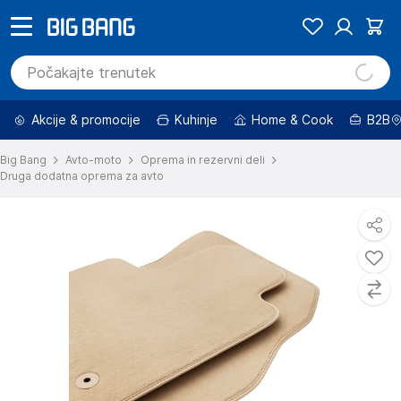
Akcije & promocije
Kuhinje
Home & Cook
B2B
Big Bang
Avto-moto
Oprema in rezervni deli
Druga dodatna oprema za avto