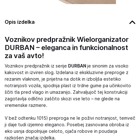
Opis izdelka
Voznikov predpražnik Wielorganizator
DURBAN – eleganca in funkcionalnost
za vaš avto!
Voznikov predpražnik iz serije
DURBAN
je sinonim za visoko
kakovost in izviren slog. Izdelana iz ekskluzivne preproge z
rezanim vlaknom, je prijetna na dotik in izboljša estetiko
notranjosti vozila, spodnja plast iz trdne gume pa učinkovito
ščiti tla pred vlago in umazanijo. Zahvaljujoč tej konstrukciji
zagotavlja odlično zaščito skozi vse leto – ne glede na
vremenske razmere.
V bež odtenku 1015) preproga ne le poživi notranjost, temveč
ji daje tudi izjemno eleganco. Posebej zasnovana obroba iz
eko usnja dopolnjuje celoto, ojača robove in poudarja
razkošen značaj izdelka.