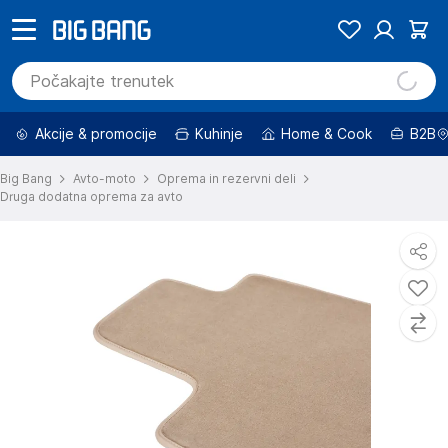
Akcije & promocije
Kuhinje
Home & Cook
B2B
Big Bang
Avto-moto
Oprema in rezervni deli
Druga dodatna oprema za avto