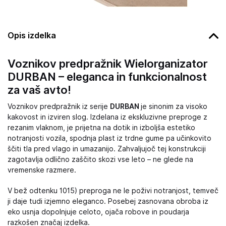
Opis izdelka
Voznikov predpražnik Wielorganizator
DURBAN – eleganca in funkcionalnost
za vaš avto!
Voznikov predpražnik iz serije
DURBAN
je sinonim za visoko
kakovost in izviren slog. Izdelana iz ekskluzivne preproge z
rezanim vlaknom, je prijetna na dotik in izboljša estetiko
notranjosti vozila, spodnja plast iz trdne gume pa učinkovito
ščiti tla pred vlago in umazanijo. Zahvaljujoč tej konstrukciji
zagotavlja odlično zaščito skozi vse leto – ne glede na
vremenske razmere.
V bež odtenku 1015) preproga ne le poživi notranjost, temveč
ji daje tudi izjemno eleganco. Posebej zasnovana obroba iz
eko usnja dopolnjuje celoto, ojača robove in poudarja
razkošen značaj izdelka.