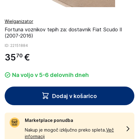
Wielganizator
Fortuna voznikov tepih za: dostavnik Fiat Scudo II
(2007-2016)
ID
: 22151884
35
€
70
Na voljo v 5-6 delovnih dneh
Dodaj v košarico
Marketplace ponudba
Nakup je mogoč izključno preko spleta.
Več
informacij