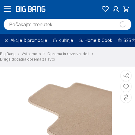
Akcije & promocije
Kuhinje
Home & Cook
B2B
Big Bang
Avto-moto
Oprema in rezervni deli
Druga dodatna oprema za avto