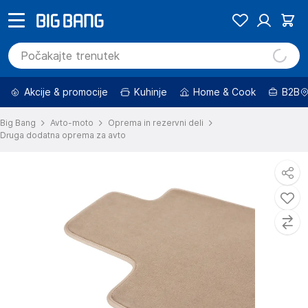
Akcije & promocije
Kuhinje
Home & Cook
B2B
Big Bang
Avto-moto
Oprema in rezervni deli
Druga dodatna oprema za avto