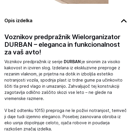
Opis izdelka
Voznikov predpražnik Wielorganizator
DURBAN – eleganca in funkcionalnost
za vaš avto!
Voznikov predpražnik iz serije
DURBAN
je sinonim za visoko
kakovost in izviren slog. Izdelana iz ekskluzivne preproge z
rezanim vlaknom, je prijetna na dotik in izboljša estetiko
notranjosti vozila, spodnja plast iz trdne gume pa učinkovito
ščiti tla pred vlago in umazanijo. Zahvaljujoč tej konstrukciji
zagotavlja odlično zaščito skozi vse leto – ne glede na
vremenske razmere.
V bež odtenku 1015) preproga ne le poživi notranjost, temveč
ji daje tudi izjemno eleganco. Posebej zasnovana obroba iz
eko usnja dopolnjuje celoto, ojača robove in poudarja
razkošen značaj izdelka.