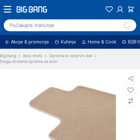
Akcije & promocije
Kuhinje
Home & Cook
B2B
Big Bang
Avto-moto
Oprema in rezervni deli
Druga dodatna oprema za avto