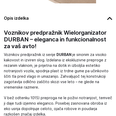
Opis izdelka
Voznikov predpražnik Wielorganizator
DURBAN – eleganca in funkcionalnost
za vaš avto!
Voznikov predpražnik iz serije
DURBAN
je sinonim za visoko
kakovost in izviren slog. Izdelana iz ekskluzivne preproge z
rezanim vlaknom, je prijetna na dotik in izboljša estetiko
notranjosti vozila, spodnja plast iz trdne gume pa učinkovito
ščiti tla pred vlago in umazanijo. Zahvaljujoč tej konstrukciji
zagotavlja odlično zaščito skozi vse leto – ne glede na
vremenske razmere.
V bež odtenku 1015) preproga ne le poživi notranjost, temveč
ji daje tudi izjemno eleganco. Posebej zasnovana obroba iz
eko usnja dopolnjuje celoto, ojača robove in poudarja
razkošen značaj izdelka.