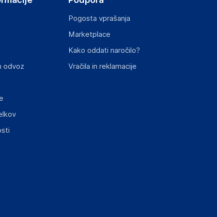
Pogosta vprašanja
Marketplace
st izdelka z zahtevanimi predpisi.
Kako oddati naročilo?
n odvoz
Vračila in reklamacije
e
elkov
elka in lahko vključujejo ključne varnostne
sti