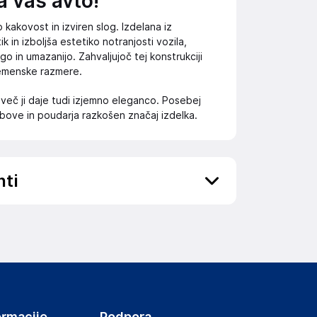
a vaš avto!
 kakovost in izviren slog. Izdelana iz
 in izboljša estetiko notranjosti vozila,
go in umazanijo. Zahvaljujoč tej konstrukciji
remenske razmere.
več ji daje tudi izjemno eleganco. Posebej
bove in poudarja razkošen značaj izdelka.
nti
ov, državo in elektronski naslov) povezane s
ormacije
Podpora