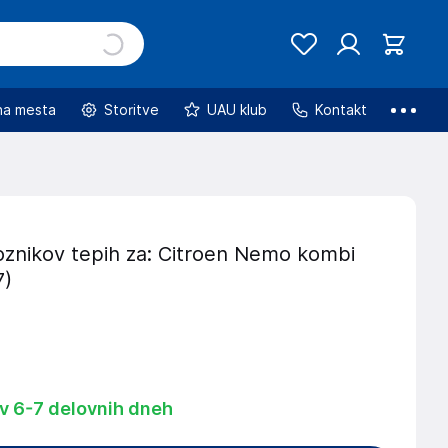
na mesta
Storitve
UAU klub
Kontakt
oznikov tepih za: Citroen Nemo kombi
7)
 v 6-7 delovnih dneh