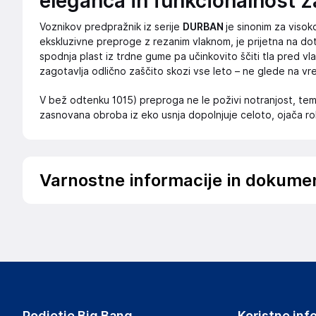
eleganca in funkcionalnost z
Voznikov predpražnik iz serije
DURBAN
je sinonim za visoko
ekskluzivne preproge z rezanim vlaknom, je prijetna na dotik
spodnja plast iz trdne gume pa učinkovito ščiti tla pred vla
zagotavlja odlično zaščito skozi vse leto – ne glede na v
V bež odtenku 1015) preproga ne le poživi notranjost, tem
zasnovana obroba iz eko usnja dopolnjuje celoto, ojača ro
Varnostne informacije in dokume
Podatki o proizvajalcu
Podatki o proizvajalcu vključujejo informacije (naziv, nasl
proizvajalcem izdelka.
Wielganizator
ul. Szkolna 6, 64-000 Racot
Poland
Podjetje Big Bang
Koristne inf