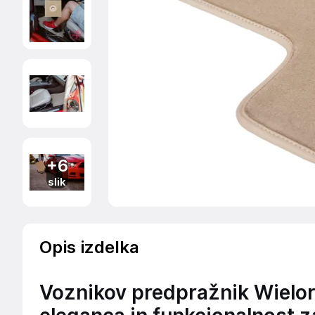
+6
slik
Opis izdelka
Voznikov predpražnik Wielo