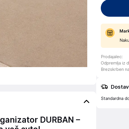
Mar
Naku
Prodajalec
:
Odpremlja iz 
Brezskrben n
Dostav
Standardna d
rganizator DURBAN –