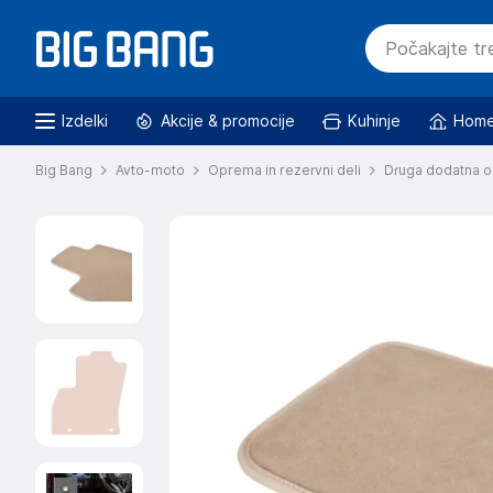
Izdelki
Akcije & promocije
Kuhinje
Home
Big Bang
Avto-moto
Oprema in rezervni deli
Druga dodatna o