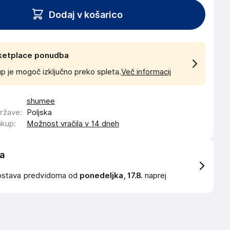
Dodaj v košarico
ketplace ponudba
p je mogoč izključno preko spleta.
Več informacij
shumee
države
:
Poljska
akup
:
Možnost vračila v 14 dneh
a
ostava
predvidoma od
ponedeljka, 17.8.
naprej