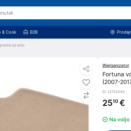
 & Cook
B2B
Prodaj
prema za avto
Wielganizator
Fortuna v
(2007-201
ID
: 22152449
25
€
10
Na voljo