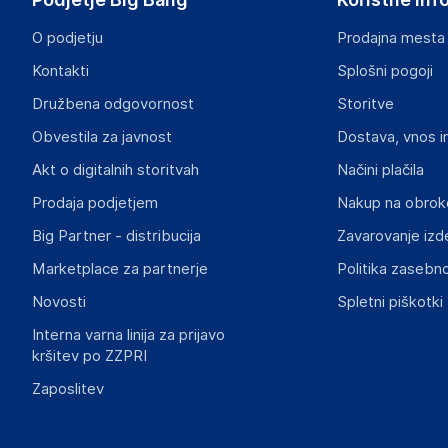
piotrek@wielganizator.pl
O podjetju
Prodajna mesta
Odgovorna oseba v EU
Kontakti
Splošni pogoji
Gospodarski subjekt s sedežem v EU, ki zagotavlja skladno
Družbena odgovornost
Storitve
Piotr Miedzinski
Obvestila za javnost
Dostava, vnos i
ul. Szkolna 6, 64-000 Racot
Poland
Akt o digitalnih storitvah
Načini plačila
piotrek@wielganizator.pl
Prodaja podjetjem
Nakup na obrok
Big Partner - distribucija
Zavarovanje izd
Slike o varnosti izdelka
Slike o varnosti izdelka vsebujejo opozorila na embalaži izd
Marketplace za partnerje
Politika zasebno
informacije, povezane z določenim izdelkom.
Novosti
Spletni piškotki
Interna varna linija za prijavo
kršitev po ZZPRI
Zaposlitev