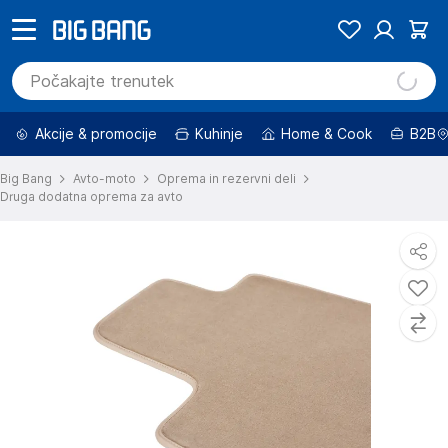
Akcije & promocije
Kuhinje
Home & Cook
B2B
Big Bang
Avto-moto
Oprema in rezervni deli
Druga dodatna oprema za avto