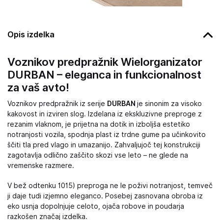
Opis izdelka
Voznikov predpražnik Wielorganizator
DURBAN – eleganca in funkcionalnost
za vaš avto!
Voznikov predpražnik iz serije
DURBAN
je sinonim za visoko
kakovost in izviren slog. Izdelana iz ekskluzivne preproge z
rezanim vlaknom, je prijetna na dotik in izboljša estetiko
notranjosti vozila, spodnja plast iz trdne gume pa učinkovito
ščiti tla pred vlago in umazanijo. Zahvaljujoč tej konstrukciji
zagotavlja odlično zaščito skozi vse leto – ne glede na
vremenske razmere.
V bež odtenku 1015) preproga ne le poživi notranjost, temveč
ji daje tudi izjemno eleganco. Posebej zasnovana obroba iz
eko usnja dopolnjuje celoto, ojača robove in poudarja
razkošen značaj izdelka.