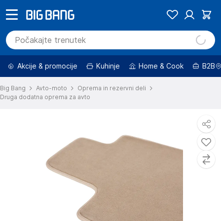
Akcije & promocije
Kuhinje
Home & Cook
B2B
Big Bang
Avto-moto
Oprema in rezervni deli
Druga dodatna oprema za avto