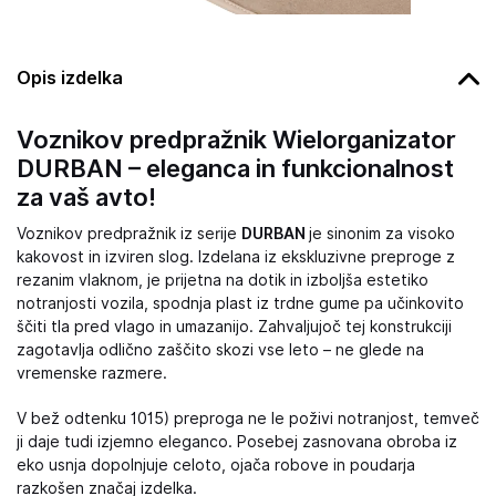
Opis izdelka
Voznikov predpražnik Wielorganizator
DURBAN – eleganca in funkcionalnost
za vaš avto!
Voznikov predpražnik iz serije
DURBAN
je sinonim za visoko
kakovost in izviren slog. Izdelana iz ekskluzivne preproge z
rezanim vlaknom, je prijetna na dotik in izboljša estetiko
notranjosti vozila, spodnja plast iz trdne gume pa učinkovito
ščiti tla pred vlago in umazanijo. Zahvaljujoč tej konstrukciji
zagotavlja odlično zaščito skozi vse leto – ne glede na
vremenske razmere.
V bež odtenku 1015) preproga ne le poživi notranjost, temveč
ji daje tudi izjemno eleganco. Posebej zasnovana obroba iz
eko usnja dopolnjuje celoto, ojača robove in poudarja
razkošen značaj izdelka.