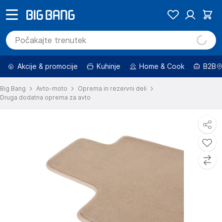
Akcije & promocije
Kuhinje
Home & Cook
B2B
Big Bang
Avto-moto
Oprema in rezervni deli
Druga dodatna oprema za avto