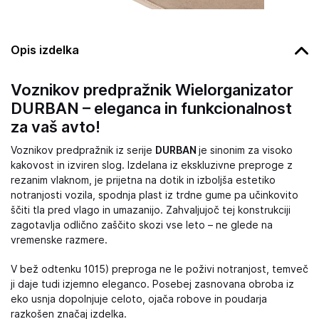
Opis izdelka
Voznikov predpražnik Wielorganizator
DURBAN – eleganca in funkcionalnost
za vaš avto!
Voznikov predpražnik iz serije
DURBAN
je sinonim za visoko
kakovost in izviren slog. Izdelana iz ekskluzivne preproge z
rezanim vlaknom, je prijetna na dotik in izboljša estetiko
notranjosti vozila, spodnja plast iz trdne gume pa učinkovito
ščiti tla pred vlago in umazanijo. Zahvaljujoč tej konstrukciji
zagotavlja odlično zaščito skozi vse leto – ne glede na
vremenske razmere.
V bež odtenku 1015) preproga ne le poživi notranjost, temveč
ji daje tudi izjemno eleganco. Posebej zasnovana obroba iz
eko usnja dopolnjuje celoto, ojača robove in poudarja
razkošen značaj izdelka.