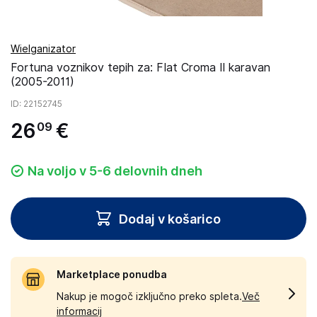
Wielganizator
Fortuna voznikov tepih za: FIat Croma II karavan
(2005-2011)
ID
: 22152745
26
€
09
Na voljo v 5-6 delovnih dneh
Dodaj v košarico
Marketplace ponudba
Nakup je mogoč izključno preko spleta.
Več
informacij