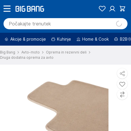
Akcije & promocije
Kuhinje
Home & Cook
B2B
Big Bang
Avto-moto
Oprema in rezervni deli
Druga dodatna oprema za avto