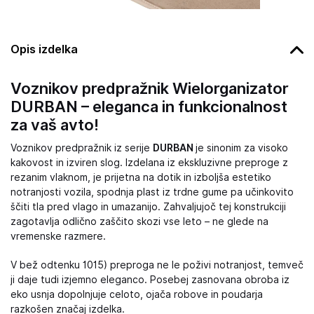
Opis izdelka
Voznikov predpražnik Wielorganizator
DURBAN – eleganca in funkcionalnost
za vaš avto!
Voznikov predpražnik iz serije
DURBAN
je sinonim za visoko
kakovost in izviren slog. Izdelana iz ekskluzivne preproge z
rezanim vlaknom, je prijetna na dotik in izboljša estetiko
notranjosti vozila, spodnja plast iz trdne gume pa učinkovito
ščiti tla pred vlago in umazanijo. Zahvaljujoč tej konstrukciji
zagotavlja odlično zaščito skozi vse leto – ne glede na
vremenske razmere.
V bež odtenku 1015) preproga ne le poživi notranjost, temveč
ji daje tudi izjemno eleganco. Posebej zasnovana obroba iz
eko usnja dopolnjuje celoto, ojača robove in poudarja
razkošen značaj izdelka.