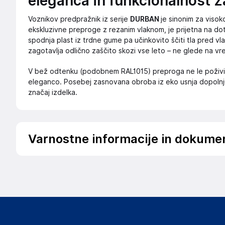
eleganca in funkcionalnost z
Voznikov predpražnik iz serije
DURBAN
je sinonim za visoko
ekskluzivne preproge z rezanim vlaknom, je prijetna na dotik
spodnja plast iz trdne gume pa učinkovito ščiti tla pred vla
zagotavlja odlično zaščito skozi vse leto – ne glede na v
V bež odtenku (podobnem RAL1015) preproga ne le poživi n
eleganco. Posebej zasnovana obroba iz eko usnja dopolnju
značaj izdelka.
Varnostne informacije in dokume
Podatki o proizvajalcu
Podatki o proizvajalcu vključujejo informacije (naziv, nasl
proizvajalcem izdelka.
Wielganizator
ul. Szkolna 6, 64-000 Racot