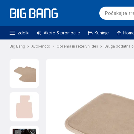
Izdelki
Akcije & promocije
Kuhinje
Home
Big Bang
Avto-moto
Oprema in rezervni deli
Druga dodatna o