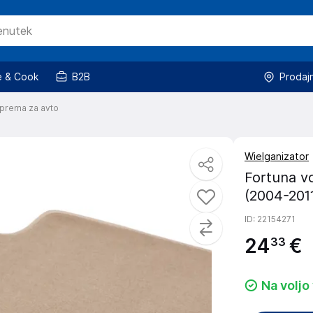
 & Cook
B2B
Prodaj
prema za avto
Wielganizator
Fortuna v
(2004-201
ID
: 22154271
24
€
33
Na voljo