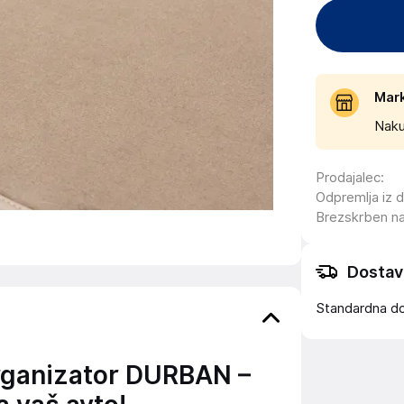
Mar
Naku
Prodajalec
:
Odpremlja iz 
Brezskrben n
Dostav
Standardna d
rganizator DURBAN –