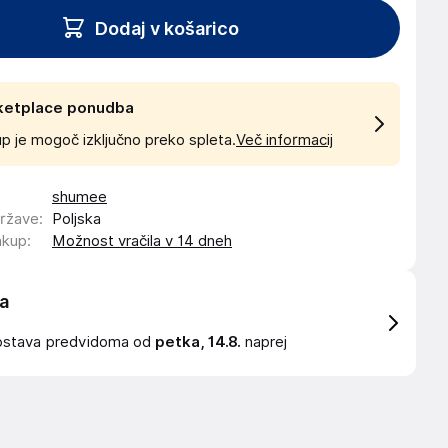
Dodaj v košarico
ketplace ponudba
p je mogoč izključno preko spleta.
Več informacij
shumee
države
:
Poljska
akup
:
Možnost vračila v 14 dneh
a
ostava
predvidoma od
petka, 14.8.
naprej