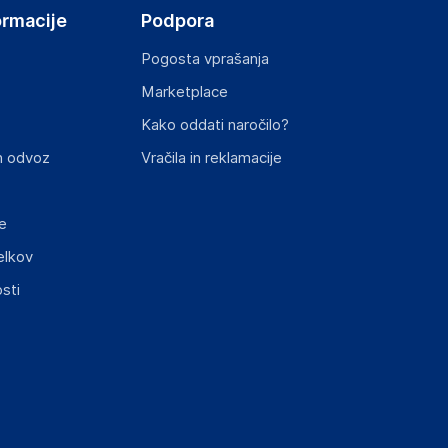
ormacije
Podpora
Pogosta vprašanja
Marketplace
st izdelka z zahtevanimi predpisi.
Kako oddati naročilo?
n odvoz
Vračila in reklamacije
e
elkov
elka in lahko vključujejo ključne varnostne
sti