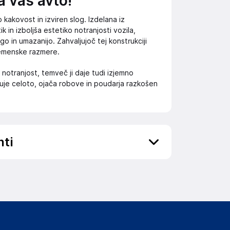
a vaš avto!
 kakovost in izviren slog. Izdelana iz
 in izboljša estetiko notranjosti vozila,
go in umazanijo. Zahvaljujoč tej konstrukciji
remenske razmere.
otranjost, temveč ji daje tudi izjemno
je celoto, ojača robove in poudarja razkošen
nti
ov, državo in elektronski naslov) povezane s