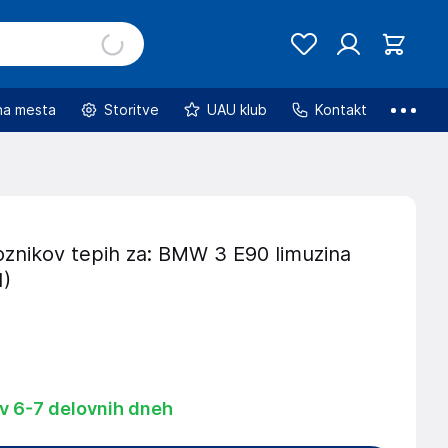
na mesta
Storitve
UAU klub
Kontakt
oznikov tepih za: BMW 3 E90 limuzina
1)
 v 6-7 delovnih dneh