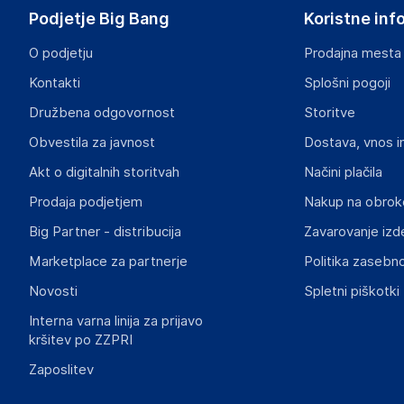
Poland
Podjetje Big Bang
Koristne inf
piotrek@wielganizator.pl
O podjetju
Prodajna mesta
Odgovorna oseba v EU
Kontakti
Splošni pogoji
Gospodarski subjekt s sedežem v EU, ki zagotavlja skladno
Družbena odgovornost
Storitve
Piotr Miedzinski
Obvestila za javnost
Dostava, vnos i
ul. Szkolna 6, 64-000 Racot
Poland
Akt o digitalnih storitvah
Načini plačila
piotrek@wielganizator.pl
Prodaja podjetjem
Nakup na obrok
Big Partner - distribucija
Zavarovanje izd
Slike o varnosti izdelka
Slike o varnosti izdelka vsebujejo opozorila na embalaži izd
Marketplace za partnerje
Politika zasebno
informacije, povezane z določenim izdelkom.
Novosti
Spletni piškotki
Interna varna linija za prijavo
kršitev po ZZPRI
Zaposlitev