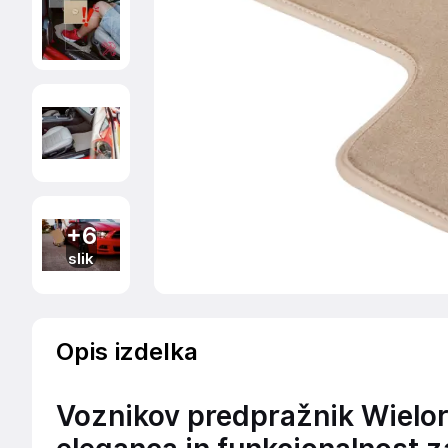
+6
slik
Opis izdelka
Voznikov predpražnik Wielo