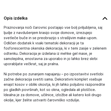
Opis izdelka
Praznovanja noči čarovnic postajajo vse bolj priljubljena, saj
ljudje z navdušenjem krasijo svoje domove, izrezujejo
svetleče buče in se preobrazijo s strašljivim make-upom.
Odličen dodatek k vsaki tematski dekoraciji je ta
fosforescentna okenska dekoracija, ki v temi zasije v zelenem
odtenku. Dekoracija je izdelana iz mehke gel mase, je
samolepilna, enostavna za uporabo in jo lahko brez skrbi
uporabljate večkrat, saj je pralna.
Ni potrebe po zunanjem napajanju – po izpostavitvi svetlobi
začne dekoracija svetiti sama. Dekorativni komplet vsebuje
enajst kosov v obliki okostja, ki jih lahko poljubno razporedite
po gladkih površinah, kot so okna, ogledala ali ploščice.
Idealna je za domove, učilnice, izložbe ali katero koli drugo
okolje, kjer želite ustvariti čarovniško vzdušje.