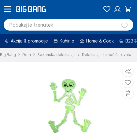
Akcije & promocije
Kuhinje
Home & Cook
B2B
Big Bang
Dom
Sezonska dekoracija
Dekoracija za noč čarovnic