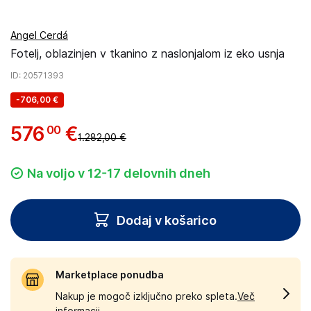
Angel Cerdá
Fotelj, oblazinjen v tkanino z naslonjalom iz eko usnja
ID
: 20571393
-
706,00 €
576
€
00
1.282,00 €
Na voljo v 12-17 delovnih dneh
Dodaj v košarico
Marketplace ponudba
Nakup je mogoč izključno preko spleta.
Več