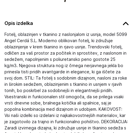
Opis izdelka
Fotelj, oblazinjen v tkanino z naslonjalom iz usnja, model 5099
Angel Cerdá S.L. Moderno oblikovan fotelj, ki združuje
oblazinjenje v krem tkanino in rjavo usnje. Trendovski fotelj,
odličen za vaš prostor za počitek in sprostitev, z naslonom in
sedežem, napolnjenim s poliuretansko peno gostote 25
kg/m3. Njegova struktura nog iz črnega nerjavnega jekla bo
prinesla tisti pridih avantgarde in elegance, ki ga iščete za
svoj dom. STIL: Ta fotelj s sodobnim dizajnom, nasloni za roke
in širokim sedežem, oblazinjenim s tkanino in usnjem v rjavih
tonih, bo poskrbel za sodobnejši in elegantnejši pridih.
Vsestranski in funkcionalen stil omogoča, da se prilega vsaki
vrsti dnevne sobe, bralnega kotička ali spalnice, saj je
popolna kombinacija med dizajnom in udobjem. KAKOVOST:
Vsi naši izdelki so izdelani iz najkakovostnejših materialov, kar
je zagotovilo za trajno in funkcionalno pohištvo. DEKORACIJA:
Zaradi izvirnega dizajna, ki združuje usnje in tkanino sedeža s