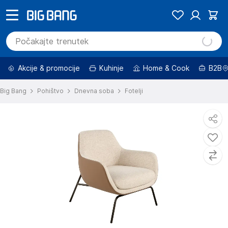
Akcije & promocije
Kuhinje
Home & Cook
B2B
Big Bang
Pohištvo
Dnevna soba
Fotelji