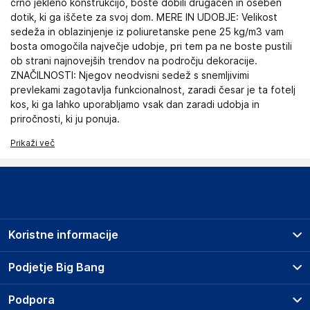
črno jekleno konstrukcijo, boste dobili drugačen in oseben
dotik, ki ga iščete za svoj dom. MERE IN UDOBJE: Velikost
sedeža in oblazinjenje iz poliuretanske pene 25 kg/m3 vam
bosta omogočila največje udobje, pri tem pa ne boste pustili
ob strani najnovejših trendov na področju dekoracije.
ZNAČILNOSTI: Njegov neodvisni sedež s snemljivimi
prevlekami zagotavlja funkcionalnost, zaradi česar je ta fotelj
kos, ki ga lahko uporabljamo vsak dan zaradi udobja in
priročnosti, ki ju ponuja.
Prikaži več
Koristne informacije
Prodajna mesta
Podjetje Big Bang
Splošni pogoji
O podjetju
Podpora
Storitve