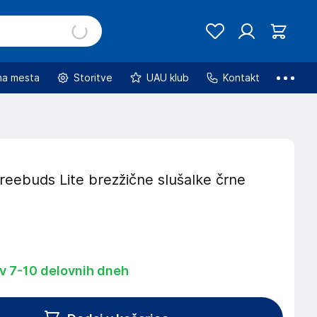
na mesta
Storitve
UAU klub
Kontakt
eebuds Lite brezžične slušalke črne
 v 7-10 delovnih dneh