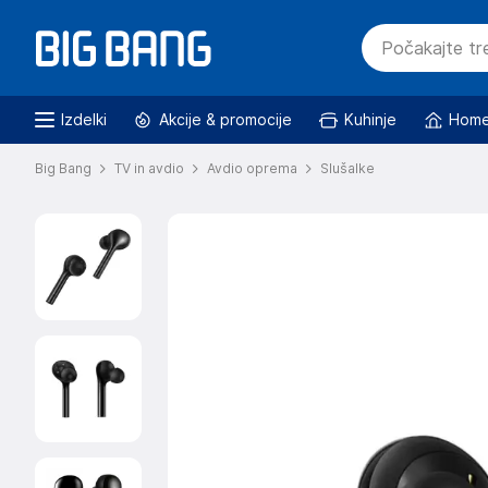
Izdelki
Akcije & promocije
Kuhinje
Home
Big Bang
TV in avdio
Avdio oprema
Slušalke