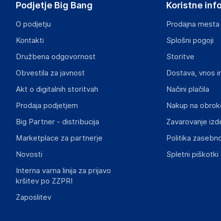
Podjetje Big Bang
Koristne inf
https://consumer.huawei.com/en/support/
O podjetju
Prodajna mesta
Odgovorna oseba v EU
Kontakti
Splošni pogoji
Gospodarski subjekt s sedežem v EU, ki zagotavlja skladno
Družbena odgovornost
Storitve
Huawei Technologies Ljubljana d.o.o.
Obvestila za javnost
Dostava, vnos i
Ameriška ulica 8, Ljubljana, 1000 Ljubljana
Slovenia
Akt o digitalnih storitvah
Načini plačila
huaweislovenia@huawei.com
Prodaja podjetjem
Nakup na obrok
Big Partner - distribucija
Zavarovanje izd
Marketplace za partnerje
Politika zasebno
Novosti
Spletni piškotki
Interna varna linija za prijavo
kršitev po ZZPRI
Zaposlitev