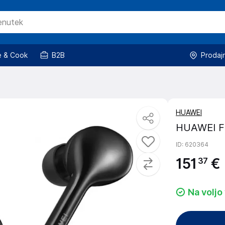
 & Cook
B2B
Prodaj
HUAWEI
HUAWEI Fr
ID
: 620364
151
€
37
Na voljo