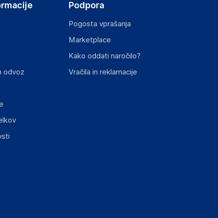
ormacije
Podpora
Pogosta vprašanja
Marketplace
st izdelka z zahtevanimi predpisi.
Kako oddati naročilo?
n odvoz
Vračila in reklamacije
e
elkov
sti