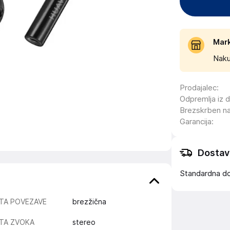
Mar
Naku
Prodajalec
:
Odpremlja iz 
Brezskrben n
Garancija
:
Dostav
Standardna d
TA POVEZAVE
brezžična
TA ZVOKA
stereo