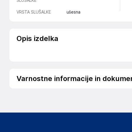
SLUŠALKE
VRSTA SLUŠALKE
ušesna
Opis izdelka
Varnostne informacije in dokume
Podatki o proizvajalcu
Podatki o proizvajalcu vključujejo informacije (naziv, nasl
proizvajalcem izdelka.
Huawei HQ
Huawei Base, Bantian, Longgang District, Shenzhen
China