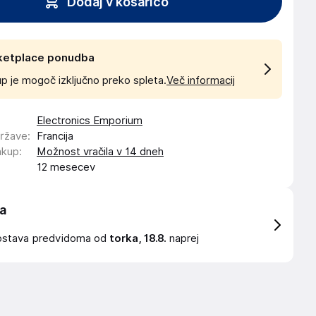
Dodaj v košarico
ketplace ponudba
p je mogoč izključno preko spleta.
Več informacij
Electronics Emporium
države
:
Francija
akup
:
Možnost vračila v 14 dneh
12 mesecev
a
ostava
predvidoma od
torka, 18.8.
naprej