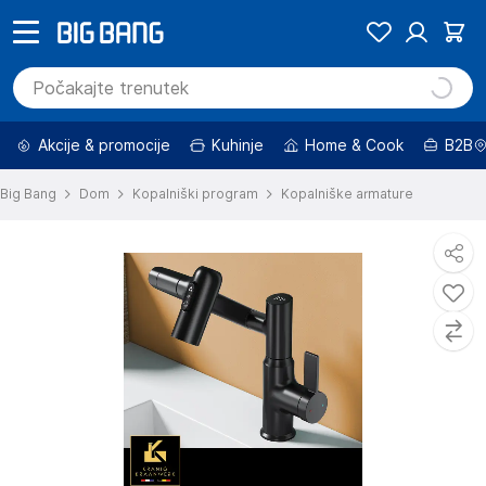
Akcije & promocije
Kuhinje
Home & Cook
B2B
Big Bang
Dom
Kopalniški program
Kopalniške armature