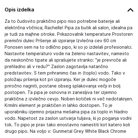
Opis izdelka
Za to čudovito praktično pipo niso potrebne baterije ali
električna vtičnica; Rachelle! Pipa za butik ali salon, idealna pa
je tudi za majhne otroke. Prikazovalnik temperature Prostoren
premični dulec Pršenje ali izpiranje Izvlečna cev 60 cm
Ponosen sem na to odlično pipo, ki so jo izdelali profesionalci.
Nastavite temperaturo vode na želeno nastavitev, namesto
da neskončno tipate ali sprašujete stranko: "je prevroče ali
prehladno ali v redu?" Zaslon zagotavlja natančno
predstavitev. S tem prihranimo čas in (toplo) vodo. Tako v
položaju pršenja kot pri izpiranju. Ker je dulec mogoče
priročno nagniti, postane obseg splakovanja večji in bolj
postopen. Ta pipa je osnovna in zanesljiva ter izjemno
praktična z izvlečno cevjo. Noben kotiček ni več nedotaknjen.
Krmilni element je praktičen in lahko dostopen. To je
uporabniku izjemno prijazna mešalna pipa za toplo in hladno
vodo. Napetost za zaslon ustvarja tuljava, ki jo poganja vodni
tok. To pipo je prav tako enostavno namestiti kot katero koli
drugo pipo. Na voljo v: Gunmetal Grey White Black Chrome