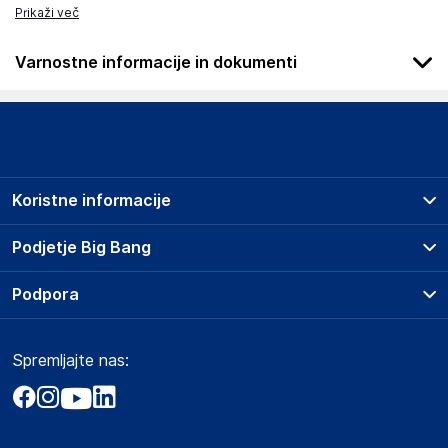
Prikaži več
Varnostne informacije in dokumenti
Slike o varnosti izdelka
Slike o varnosti izdelka vsebujejo opozorila na embalaži
izdelka in lahko vključujejo ključne varnostne informacije,
povezane z določenim izdelkom.
Koristne informacije
Prodajna mesta
Podjetje Big Bang
Splošni pogoji
O podjetju
Podpora
Storitve
Kontakti
Dostava, vnos in odvoz
Pogosta vprašanja
Družbena odgovornost
Načini plačila
Spremljajte nas:
Marketplace
Obvestila za javnost
Nakup na obroke
Kako oddati naročilo?
Akt o digitalnih storitvah
Zavarovanje izdelkov
Vračila in reklamacije
Prodaja podjetjem
Politika zasebnosti