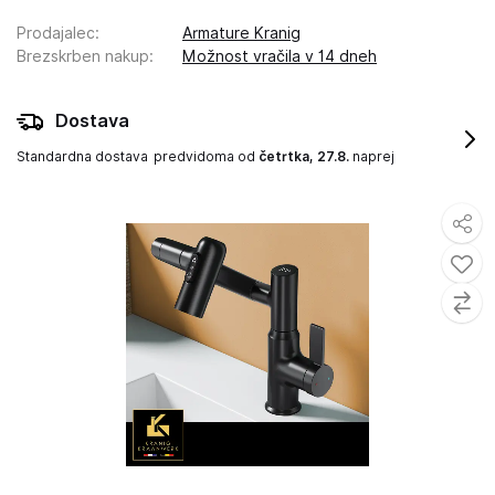
Prodajalec
:
Armature Kranig
Brezskrben nakup
:
Možnost vračila v 14 dneh
Dostava
Standardna dostava
predvidoma od
četrtka, 27.8.
naprej