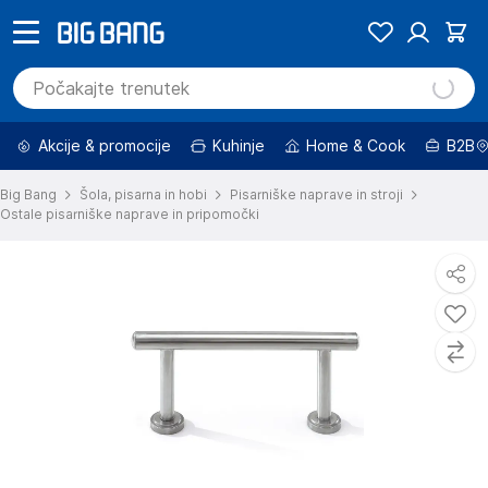
Akcije & promocije
Kuhinje
Home & Cook
B2B
Big Bang
Šola, pisarna in hobi
Pisarniške naprave in stroji
Ostale pisarniške naprave in pripomočki