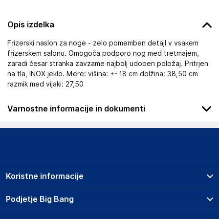
Opis izdelka
Frizerski naslon za noge - zelo pomemben detajl v vsakem
frizerskem salonu. Omogoča podporo nog med tretmajem,
zaradi česar stranka zavzame najbolj udoben položaj. Pritrjen
na tla, INOX jeklo. Mere: višina: +- 18 cm dolžina: 38,50 cm
razmik med vijaki: 27,50
Varnostne informacije in dokumenti
Podatki o proizvajalcu
Podatki o proizvajalcu vključujejo informacije (naziv, naslov,
državo in elektronski naslov) povezane s proizvajalcem
izdelka.
Koristne informacije
SUPER MERCHANT SPÓŁKA AKCYJNA
1 MAJA 31/33 M6, 90-739 ŁÓDŹ
Prodajna mesta
Podjetje Big Bang
Poland
Splošni pogoji
zamowienia@supermerchant.base.com
O podjetju