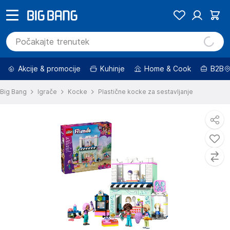
Akcije & promocije
Kuhinje
Home & Cook
B2B
Big Bang
Igrače
Kocke
Plastične kocke za sestavljanje