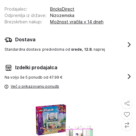
Prodajalec
:
BricksDirect
Odpremlja iz države
:
Nizozemska
Brezskrben nakup
:
Možnost vračila v 14 dneh
Dostava
Standardna dostava
predvidoma od
srede, 12.8.
naprej
Izdelki prodajalca
Na voljo še
5 ponudb od 47.99 €
Več o prikazovanju ponudb