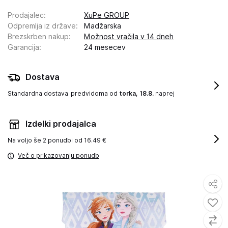
Prodajalec
:
XuPe GROUP
Odpremlja iz države
:
Madžarska
Brezskrben nakup
:
Možnost vračila v 14 dneh
Garancija
:
24 mesecev
Dostava
Standardna dostava
predvidoma od
torka, 18.8.
naprej
Izdelki prodajalca
Na voljo še
2 ponudbi od 16.49 €
Več o prikazovanju ponudb