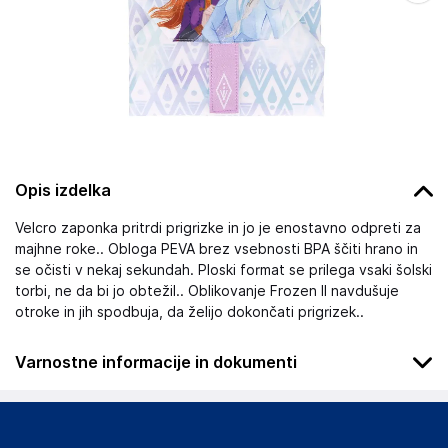
Opis izdelka
Velcro zaponka pritrdi prigrizke in jo je enostavno odpreti za
majhne roke.. Obloga PEVA brez vsebnosti BPA ščiti hrano in
se očisti v nekaj sekundah. Ploski format se prilega vsaki šolski
torbi, ne da bi jo obtežil.. Oblikovanje Frozen II navdušuje
otroke in jih spodbuja, da želijo dokončati prigrizek..
Varnostne informacije in dokumenti
Podatki o proizvajalcu
Podatki o proizvajalcu vključujejo informacije (naziv, naslov,
državo in elektronski naslov) povezane s proizvajalcem