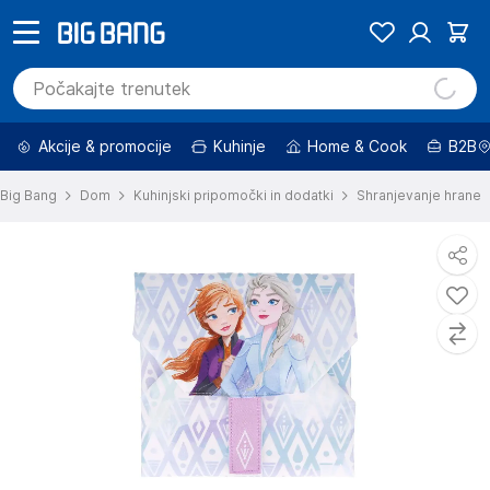
Akcije & promocije
Kuhinje
Home & Cook
B2B
Big Bang
Dom
Kuhinjski pripomočki in dodatki
Shranjevanje hrane