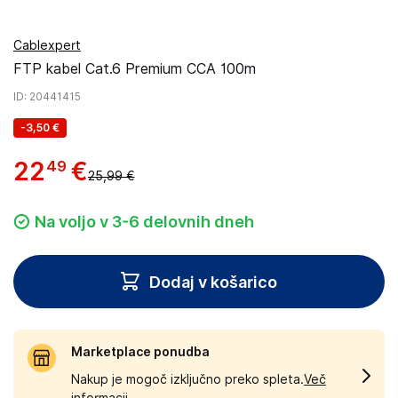
Cablexpert
FTP kabel Cat.6 Premium CCA 100m
ID
: 20441415
-
3,50 €
22
€
49
25,99 €
Na voljo v 3-6 delovnih dneh
Dodaj v košarico
Marketplace ponudba
Nakup je mogoč izključno preko spleta.
Več