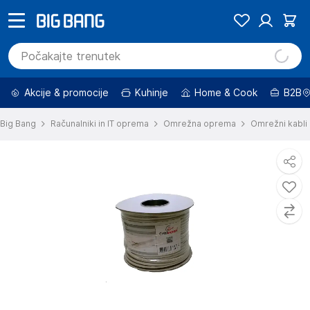
Akcije & promocije
Kuhinje
Home & Cook
B2B
Big Bang
Računalniki in IT oprema
Omrežna oprema
Omrežni kabli