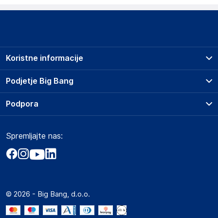
Koristne informacije
Prodajna mesta
Podjetje Big Bang
Splošni pogoji
O podjetju
Podpora
Storitve
Kontakti
Dostava, vnos in odvoz
Pogosta vprašanja
Družbena odgovornost
Načini plačila
Spremljajte nas:
Marketplace
Obvestila za javnost
Nakup na obroke
Kako oddati naročilo?
Akt o digitalnih storitvah
Zavarovanje izdelkov
Vračila in reklamacije
Prodaja podjetjem
Politika zasebnosti
Big Partner - distribucija
Spletni piškotki
© 2026 - Big Bang, d.o.o.
Marketplace za partnerje
Novosti