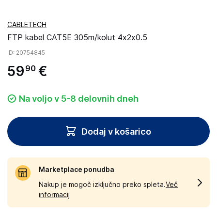
CABLETECH
FTP kabel CAT5E 305m/kolut 4x2x0.5
ID
: 20754845
59
€
90
Na voljo v 5-8 delovnih dneh
Dodaj v košarico
Marketplace ponudba
Nakup je mogoč izključno preko spleta.
Več
informacij