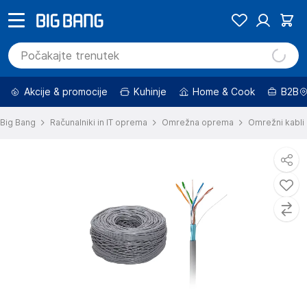
Akcije & promocije
Kuhinje
Home & Cook
B2B
Big Bang
Računalniki in IT oprema
Omrežna oprema
Omrežni kabli