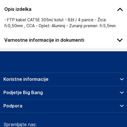
Opis izdelka
- FTP kabel CAT5E 305m/ kolut - 8žil / 4 parice - Žica:
fi:0,50mm , CCA - Oplet: Aluminij - Zunanji premer: fi:5,5mm
Varnostne informacije in dokumenti
Podatki o proizvajalcu
Podatki o proizvajalcu vključujejo informacije (naziv, naslov,
državo in elektronski naslov) povezane s proizvajalcem
izdelka.
Koristne informacije
Lechpol Electronics Leszek Sp.k.
Garwolińska 1, 08-400 Miętne, Garwolin
Prodajna mesta
Podjetje Big Bang
Poland
Splošni pogoji
sprzedaz@lechpol.pl
O podjetju
Podpora
Storitve
Kontakti
Dostava, vnos in odvoz
Odgovorna oseba v EU
Pogosta vprašanja
Družbena odgovornost
Načini plačila
Gospodarski subjekt s sedežem v EU, ki zagotavlja skladnost
Spremljajte nas:
Marketplace