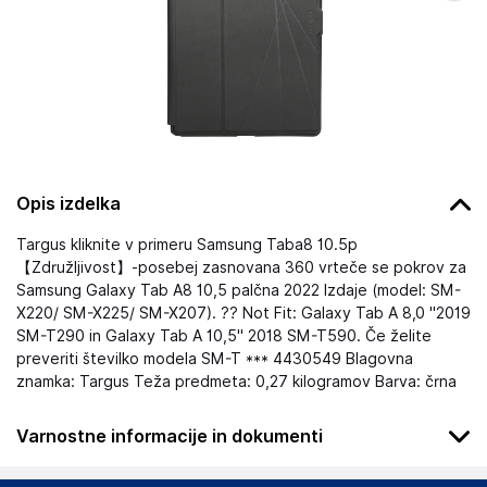
Opis izdelka
Targus kliknite v primeru Samsung Taba8 10.5p
【Združljivost】-posebej zasnovana 360 vrteče se pokrov za
Samsung Galaxy Tab A8 10,5 palčna 2022 Izdaje (model: SM-
X220/ SM-X225/ SM-X207). ?? Not Fit: Galaxy Tab A 8,0 ''2019
SM-T290 in Galaxy Tab A 10,5'' 2018 SM-T590. Če želite
preveriti številko modela SM-T *** 4430549 Blagovna
znamka: Targus Teža predmeta: 0,27 kilogramov Barva: črna
Varnostne informacije in dokumenti
Podatki o proizvajalcu