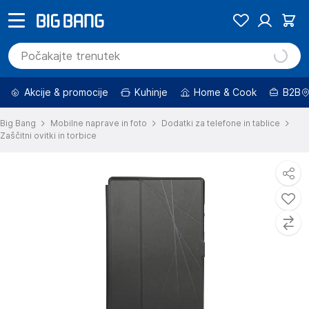
Akcije & promocije
Kuhinje
Home & Cook
B2B
Big Bang
Mobilne naprave in foto
Dodatki za telefone in tablice
Zaščitni ovitki in torbice