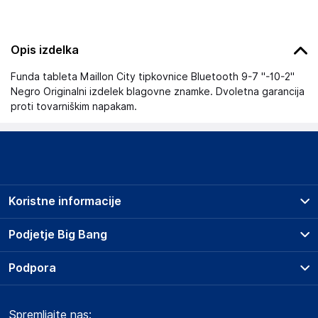
Opis izdelka
Funda tableta Maillon City tipkovnice Bluetooth 9-7 ''-10-2''
Negro Originalni izdelek blagovne znamke. Dvoletna garancija
proti tovarniškim napakam.
Koristne informacije
Prodajna mesta
Podjetje Big Bang
Splošni pogoji
O podjetju
Podpora
Storitve
Kontakti
Dostava, vnos in odvoz
Pogosta vprašanja
Družbena odgovornost
Načini plačila
Spremljajte nas:
Marketplace