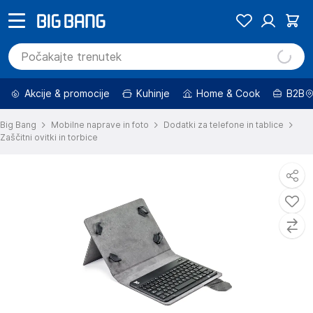
Akcije & promocije
Kuhinje
Home & Cook
B2B
Big Bang
Mobilne naprave in foto
Dodatki za telefone in tablice
Zaščitni ovitki in torbice