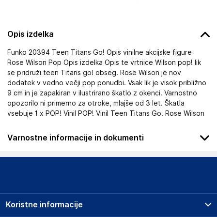
Opis izdelka
Funko 20394 Teen Titans Go! Opis vinilne akcijske figure
Rose Wilson Pop Opis izdelka Opis te vrtnice Wilson pop! lik
se pridruži teen Titans go! obseg. Rose Wilson je nov
dodatek v vedno večji pop ponudbi. Vsak lik je visok približno
9 cm in je zapakiran v ilustrirano škatlo z okenci. Varnostno
opozorilo ni primerno za otroke, mlajše od 3 let. Škatla
vsebuje 1 x POP! Vinil POP! Vinil Teen Titans Go! Rose Wilson
Varnostne informacije in dokumenti
Podatki o proizvajalcu
Podatki o proizvajalcu vključujejo informacije (naziv, naslov,
državo in elektronski naslov) povezane s proizvajalcem
izdelka.
Koristne informacije
Funko LLC