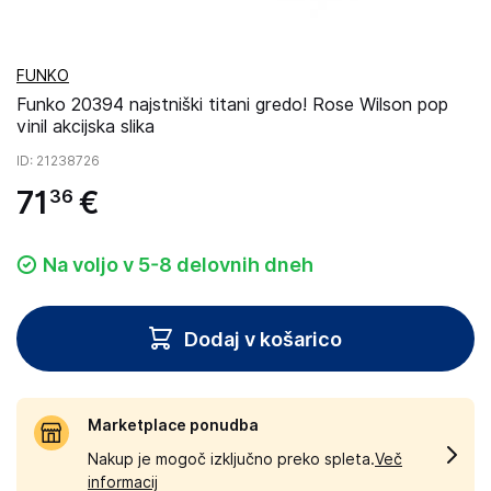
FUNKO
Funko 20394 najstniški titani gredo! Rose Wilson pop
vinil akcijska slika
ID
: 21238726
71
€
36
Na voljo v 5-8 delovnih dneh
Dodaj v košarico
Marketplace ponudba
Nakup je mogoč izključno preko spleta.
Več
informacij