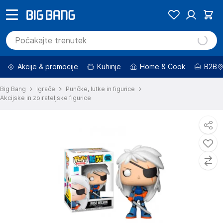
Akcije & promocije
Kuhinje
Home & Cook
B2B
Big Bang
Igrače
Punčke, lutke in figurice
Akcijske in zbirateljske figurice