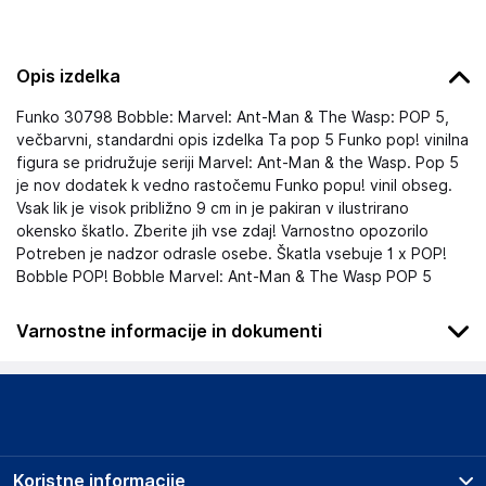
Opis izdelka
Funko 30798 Bobble: Marvel: Ant-Man & The Wasp: POP 5,
večbarvni, standardni opis izdelka Ta pop 5 Funko pop! vinilna
figura se pridružuje seriji Marvel: Ant-Man & the Wasp. Pop 5
je nov dodatek k vedno rastočemu Funko popu! vinil obseg.
Vsak lik je visok približno 9 cm in je pakiran v ilustrirano
okensko škatlo. Zberite jih vse zdaj! Varnostno opozorilo
Potreben je nadzor odrasle osebe. Škatla vsebuje 1 x POP!
Bobble POP! Bobble Marvel: Ant-Man & The Wasp POP 5
Varnostne informacije in dokumenti
Podatki o proizvajalcu
Podatki o proizvajalcu vključujejo informacije (naziv, naslov,
državo in elektronski naslov) povezane s proizvajalcem
izdelka.
Koristne informacije