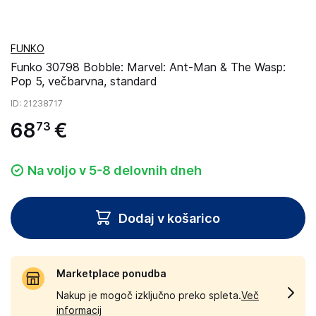
FUNKO
Funko 30798 Bobble: Marvel: Ant-Man & The Wasp:
Pop 5, večbarvna, standard
ID
: 21238717
68
€
73
Na voljo v 5-8 delovnih dneh
Dodaj v košarico
Marketplace ponudba
Nakup je mogoč izključno preko spleta.
Več
informacij