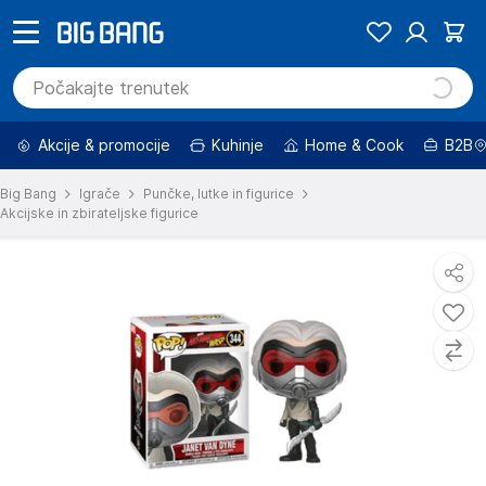
Akcije & promocije
Kuhinje
Home & Cook
B2B
Big Bang
Igrače
Punčke, lutke in figurice
Akcijske in zbirateljske figurice