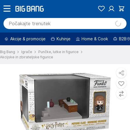
Akcije & promocije
Kuhinje
Home & Cook
B2B
Big Bang
Igrače
Punčke, lutke in figurice
Akcijske in zbirateljske figurice