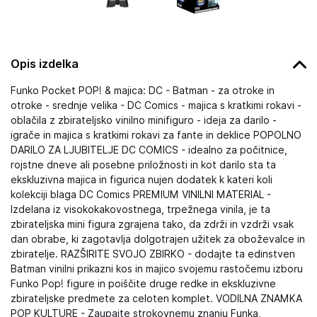
Opis izdelka
Funko Pocket POP! & majica: DC - Batman - za otroke in
otroke - srednje velika - DC Comics - majica s kratkimi rokavi -
oblačila z zbirateljsko vinilno minifiguro - ideja za darilo -
igrače in majica s kratkimi rokavi za fante in deklice POPOLNO
DARILO ZA LJUBITELJE DC COMICS - idealno za počitnice,
rojstne dneve ali posebne priložnosti in kot darilo sta ta
ekskluzivna majica in figurica nujen dodatek k kateri koli
kolekciji blaga DC Comics PREMIUM VINILNI MATERIAL -
Izdelana iz visokokakovostnega, trpežnega vinila, je ta
zbirateljska mini figura zgrajena tako, da zdrži in vzdrži vsak
dan obrabe, ki zagotavlja dolgotrajen užitek za oboževalce in
zbiratelje. RAZŠIRITE SVOJO ZBIRKO - dodajte ta edinstven
Batman vinilni prikazni kos in majico svojemu rastočemu izboru
Funko Pop! figure in poiščite druge redke in ekskluzivne
zbirateljske predmete za celoten komplet. VODILNA ZNAMKA
POP KULTURE - Zaupajte strokovnemu znanju Funka,