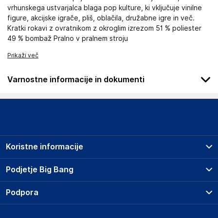
vrhunskega ustvarjalca blaga pop kulture, ki vključuje vinilne
figure, akcijske igrače, pliš, oblačila, družabne igre in več.
Kratki rokavi z ovratnikom z okroglim izrezom 51 % poliester
49 % bombaž Pralno v pralnem stroju
Prikaži več
Varnostne informacije in dokumenti
.
Podatki o proizvajalcu
Podatki o proizvajalcu vključujejo informacije (naziv, naslov,
državo in elektronski naslov) povezane s proizvajalcem
Koristne informacije
izdelka.
Prodajna mesta
Podjetje Big Bang
Funko LLC
Splošni pogoji
2802 Wetmore Ave; 98201 Everett
O podjetju
Podpora
Storitve
USA
Kontakti
Dostava, vnos in odvoz
https://funko.com/
Pogosta vprašanja
Družbena odgovornost