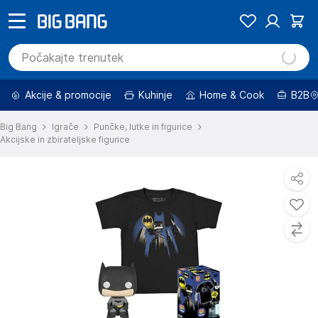
Akcije & promocije
Kuhinje
Home & Cook
B2B
Big Bang
Igrače
Punčke, lutke in figurice
Akcijske in zbirateljske figurice