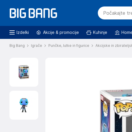
Izdelki
Akcije & promocije
Kuhinje
Home
Big Bang
Igrače
Punčke, lutke in figurice
Akcijske in zbirateljs