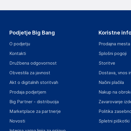
proizvajalcem izdelka.
Funko LLC
2802 Wetmore Ave; 98201 Everett
USA
Podjetje Big Bang
Koristne inf
https://funko.com/
O podjetju
Prodajna mesta
Odgovorna oseba v EU
Kontakti
Splošni pogoji
Gospodarski subjekt s sedežem v EU, ki zagotavlja skladno
Družbena odgovornost
Storitve
Funko EU, BV
Obvestila za javnost
Dostava, vnos i
Zuidplein 36; 1077 XV Amsterdam
The Netherlands
Akt o digitalnih storitvah
Načini plačila
support@funko.com
Prodaja podjetjem
Nakup na obrok
Big Partner - distribucija
Zavarovanje izd
Marketplace za partnerje
Politika zasebno
Novosti
Spletni piškotki
Interna varna linija za prijavo