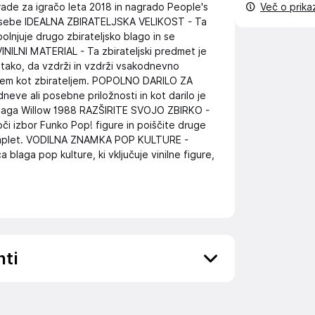
rade za igračo leta 2018 in nagrado People's
Več o prik
 osebe IDEALNA ZBIRATELJSKA VELIKOST - Ta
polnjuje drugo zbirateljsko blago in se
VINILNI MATERIAL - Ta zbirateljski predmet je
n tako, da vzdrži in vzdrži vsakodnevno
lcem kot zbirateljem. POPOLNO DARILO ZA
ve ali posebne priložnosti in kot darilo je
i blaga Willow 1988 RAZŠIRITE SVOJO ZBIRKO -
oči izbor Funko Pop! figure in poiščite druge
komplet. VODILNA ZNAMKA POP KULTURE -
laga pop kulture, ki vključuje vinilne figure,
nti
ov, državo in elektronski naslov) povezane s