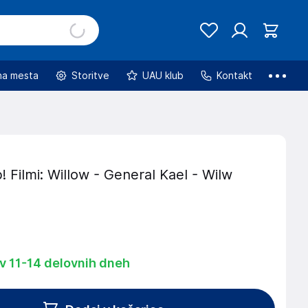
na mesta
Storitve
UAU klub
Kontakt
 Filmi: Willow - General Kael - Wilw
 v 11-14 delovnih dneh