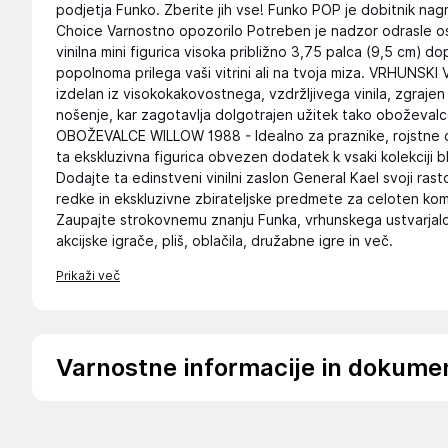
podjetja Funko. Zberite jih vse! Funko POP je dobitnik nag
Choice Varnostno opozorilo Potreben je nadzor odrasle
vinilna mini figurica visoka približno 3,75 palca (9,5 cm) do
popolnoma prilega vaši vitrini ali na tvoja miza. VRHUNSKI 
izdelan iz visokokakovostnega, vzdržljivega vinila, zgraje
nošenje, kar zagotavlja dolgotrajen užitek tako oboževa
OBOŽEVALCE WILLOW 1988 - Idealno za praznike, rojstne dne
ta ekskluzivna figurica obvezen dodatek k vsaki kolekcij
Dodajte ta edinstveni vinilni zaslon General Kael svoji rast
redke in ekskluzivne zbirateljske predmete za celoten 
Zaupajte strokovnemu znanju Funka, vrhunskega ustvarjalca b
akcijske igrače, pliš, oblačila, družabne igre in več.
Prikaži več
Varnostne informacije in dokume
Podatki o proizvajalcu
Podatki o proizvajalcu vključujejo informacije (naziv, nasl