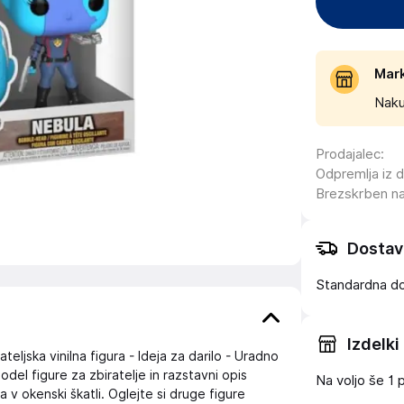
Mar
Naku
Prodajalec
:
Odpremlja iz 
Brezskrben n
Dostav
Standardna d
Izdelki
teljska vinilna figura - Ideja za darilo - Uradno
del figure za zbiratelje in razstavni opis
Na voljo še
1 
na v okenski škatli. Oglejte si druge figure