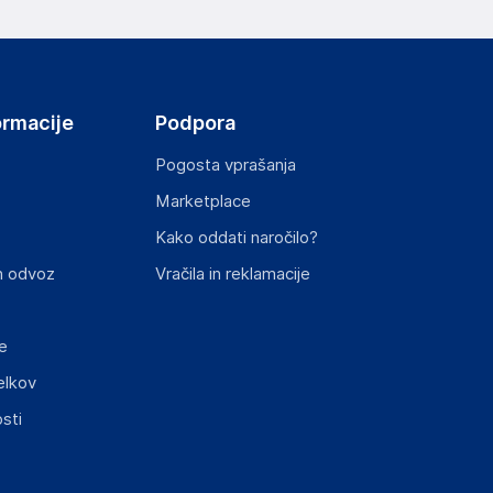
ormacije
Podpora
Pogosta vprašanja
Marketplace
st izdelka z zahtevanimi predpisi.
Kako oddati naročilo?
n odvoz
Vračila in reklamacije
e
elkov
sti