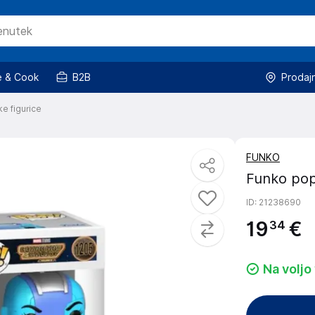
 & Cook
B2B
Prodaj
ke figurice
FUNKO
Funko pop!
ID
: 21238690
19
€
34
Na voljo