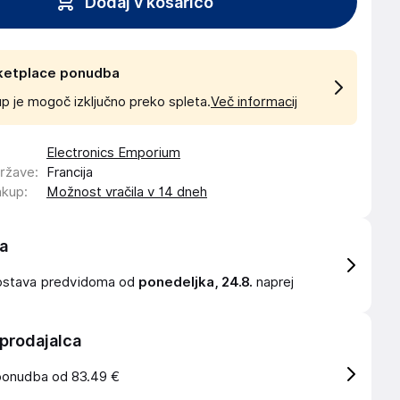
Dodaj v košarico
ketplace ponudba
p je mogoč izključno preko spleta.
Več informacij
Electronics Emporium
države
:
Francija
akup
:
Možnost vračila v 14 dneh
a
ostava
predvidoma od
ponedeljka, 24.8.
naprej
 prodajalca
ponudba od 83.49 €