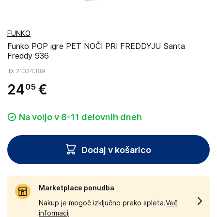
FUNKO
Funko POP igre PET NOČI PRI FREDDYJU Santa
Freddy 936
ID
: 21324389
24
€
05
Na voljo v 8-11 delovnih dneh
Dodaj v košarico
Marketplace ponudba
Nakup je mogoč izključno preko spleta.
Več
informacij