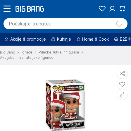
Akcije & promocije
Kuhinje
Home & Cook
B2B
Big Bang
Igrače
Punčke, lutke in figurice
Akcijske in zbirateljske figurice