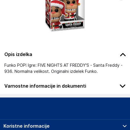
Opis izdelka
Funko POP! Igre: FIVE NIGHTS AT FREDDY'S - Santa Freddy -
936. Normalna velikost. Originalni izdelek Funko.
Varnostne informacije in dokumenti
Podatki o proizvajalcu
Podatki o proizvajalcu vključujejo informacije (naziv, naslov,
državo in elektronski naslov) povezane s proizvajalcem
izdelka.
Koristne informacije
Funko LLC