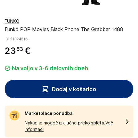
FUNKO
Funko POP Movies Black Phone The Grabber 1488
ID
: 21324516
23
€
53
Na voljo v 3-6 delovnih dneh
Dodaj v košarico
Marketplace ponudba
Nakup je mogoč izključno preko spleta.
Več
informacij