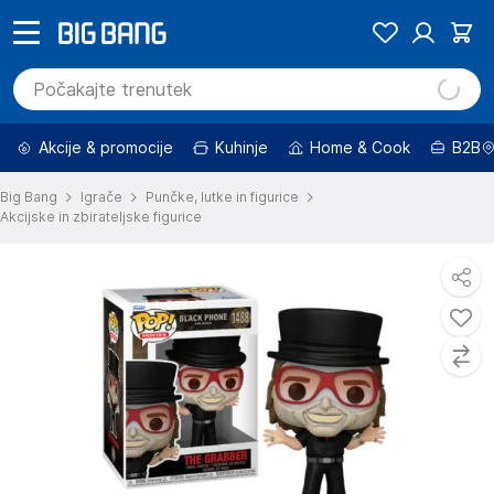
Akcije & promocije
Kuhinje
Home & Cook
B2B
Big Bang
Igrače
Punčke, lutke in figurice
Akcijske in zbirateljske figurice