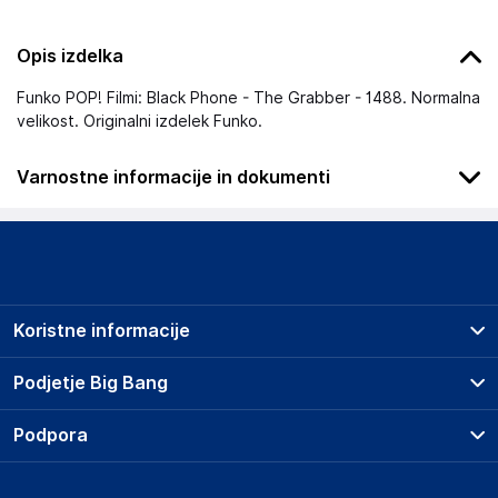
Opis izdelka
Funko POP! Filmi: Black Phone - The Grabber - 1488. Normalna
velikost. Originalni izdelek Funko.
Varnostne informacije in dokumenti
Podatki o proizvajalcu
Podatki o proizvajalcu vključujejo informacije (naziv, naslov,
državo in elektronski naslov) povezane s proizvajalcem
izdelka.
Koristne informacije
Funko LLC
2802 Wetmore Ave; 98201 Everett
Prodajna mesta
Podjetje Big Bang
USA
Splošni pogoji
https://funko.com/
O podjetju
Podpora
Storitve
Kontakti
Dostava, vnos in odvoz
Odgovorna oseba v EU
Pogosta vprašanja
Družbena odgovornost
Načini plačila