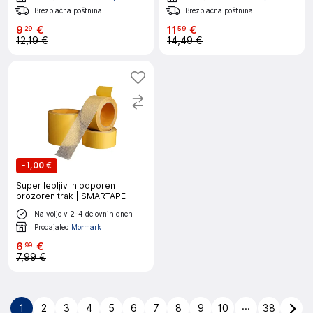
Brezplačna poštnina
Brezplačna poštnina
9
€
11
€
29
59
12,19 €
14,49 €
-
1,00 €
Super lepljiv in odporen
prozoren trak | SMARTAPE
Na voljo v 2-4 delovnih dneh
Prodajalec
Mormark
6
€
99
7,99 €
...
1
2
3
4
5
6
7
8
9
10
38