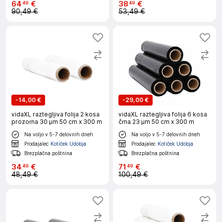
64
€
38
€
49
49
90,49 €
53,49 €
-
14,00 €
-
29,00 €
vidaXL raztegljiva folija 2 kosa
vidaXL raztegljiva folija 6 kosa
prozorna 30 μm 50 cm x 300 m
črna 23 μm 50 cm x 300 m
Na voljo v 5-7 delovnih dneh
Na voljo v 5-7 delovnih dneh
Prodajalec
Kotiček Udobja
Prodajalec
Kotiček Udobja
Brezplačna poštnina
Brezplačna poštnina
34
€
71
€
49
49
48,49 €
100,49 €