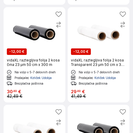
-
12,00 €
-
12,00 €
vidaXL raztegljiva folija 2 kosa
vidaXL raztegljiva folija 2 kosa
črna 23 μm 50 cm x 300 m
Transparent 23 μm 50 cm x 300
m
Na voljo v 5-7 delovnih dneh
Na voljo v 5-7 delovnih dneh
Prodajalec
Kotiček Udobja
Prodajalec
Kotiček Udobja
Brezplačna poštnina
Brezplačna poštnina
30
€
29
€
49
49
42,49 €
41,49 €