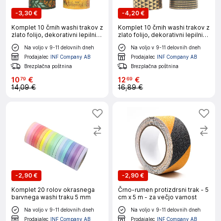
-
3,30 €
-
4,20 €
Komplet 10 črnih washi trakov z
Komplet 10 črnih washi trakov z
zlato folijo, dekorativni lepilni
zlato folijo, dekorativni lepilni
trak Multicolor1
trak Gold
Na voljo v 9-11 delovnih dneh
Na voljo v 9-11 delovnih dneh
Prodajalec
INF Company AB
Prodajalec
INF Company AB
Brezplačna poštnina
Brezplačna poštnina
10
€
12
€
79
69
14,09 €
16,89 €
-
2,90 €
-
2,90 €
Komplet 20 rolov okrasnega
Črno-rumen protizdrsni trak - 5
barvnega washi traku 5 mm
cm x 5 m - za večjo varnost
Na voljo v 9-11 delovnih dneh
Na voljo v 9-11 delovnih dneh
Prodajalec
INF Company AB
Prodajalec
INF Company AB