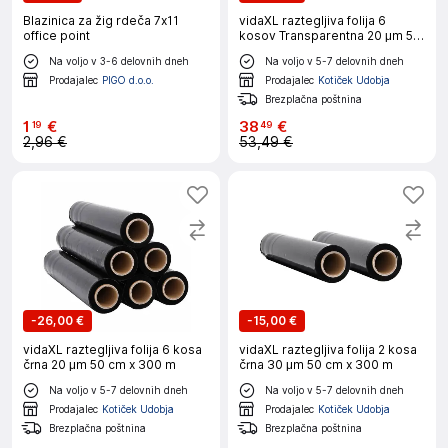
Blazinica za žig rdeča 7x11
vidaXL raztegljiva folija 6
office point
kosov Transparentna 20 μm 50
cm x 150 m
Na voljo v 3-6 delovnih dneh
Na voljo v 5-7 delovnih dneh
Prodajalec
PIGO d.o.o.
Prodajalec
Kotiček Udobja
Brezplačna poštnina
1
€
38
€
19
49
2,96 €
53,49 €
-
26,00 €
-
15,00 €
vidaXL raztegljiva folija 6 kosa
vidaXL raztegljiva folija 2 kosa
črna 20 μm 50 cm x 300 m
črna 30 μm 50 cm x 300 m
Na voljo v 5-7 delovnih dneh
Na voljo v 5-7 delovnih dneh
Prodajalec
Kotiček Udobja
Prodajalec
Kotiček Udobja
Brezplačna poštnina
Brezplačna poštnina