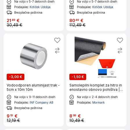
Na voljo v 5-7 delovnih dneh
Na voljo v 5-7 delovnih dneh
Prodajalec
Kotiček Udobja
Prodajalec
Kotiček Udobja
Brezplačna poštnina
Brezplačna poštnina
21
€
80
€
49
49
30,49 €
112,49 €
-
3,00 €
-
1,50 €
Vodoodporen aluminijast trak -
Samolepilni komplet za hitro in
5cm x 10m 10m
enostavno obnovo pohištva |
WALLPATCHBLACK
Na voljo v 9-11 delovnih dneh
Na voljo v 2-4 delovnih dneh
Prodajalec
INF Company AB
Prodajalec
Mormark
Brezplačna poštnina
9
€
8
€
19
99
12,19 €
10,49 €