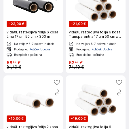
-
23,00 €
-
21,00 €
vidaXL raztegljiva folija 6 kosa
vidaXL raztegljiva folija 6 kosa
črna 17 μm 50 cm x 300 m
Transparentna 17 μm 50 cm x
300 m
Na voljo v 5-7 delovnih dneh
Na voljo v 5-7 delovnih dneh
Prodajalec
Kotiček Udobja
Prodajalec
Kotiček Udobja
Brezplačna poštnina
Brezplačna poštnina
58
€
53
€
49
49
81,49 €
74,49 €
-
10,00 €
-
19,00 €
vidaXL raztegljiva folija 2 kosa
vidaXL raztegljiva folija 6