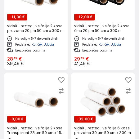
-
11,00 €
-
12,00 €
vidaXL raztegljiva folija 2 kosa
vidaXL raztegljiva folija 2 kosa
prozorna 20 μm 50 cm x 300 m
črna 20 μm 50 cm x 300 m
Na voljo v 5-7 delovnih dneh
Na voljo v 5-7 delovnih dneh
Prodajalec
Kotiček Udobja
Prodajalec
Kotiček Udobja
Brezplačna poštnina
Brezplačna poštnina
28
€
29
€
49
49
39,49 €
41,49 €
-
9,00 €
-
32,00 €
vidaXL raztegljiva folija 2 kosa
vidaXL raztegljiva folija 6 kosa
Transparent 23 μm 50 cm x 150
prozorna 30 μm 50 cm x 300 m
m