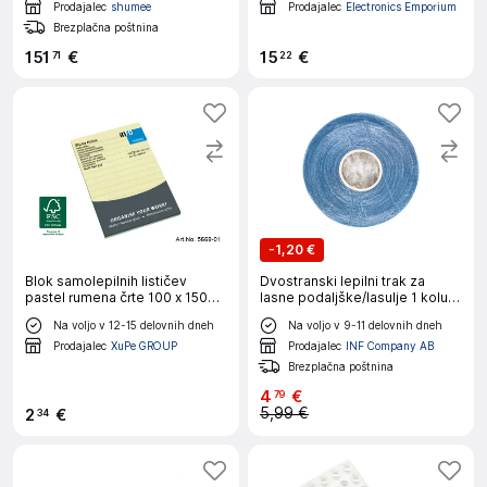
Prodajalec
shumee
Prodajalec
Electronics Emporium
Brezplačna poštnina
151
€
15
€
71
22
-
1,20 €
Blok samolepilnih lističev
Dvostranski lepilni trak za
pastel rumena črte 100 x 150
lasne podaljške/lasulje 1 kolut
100l 5669-01
0,8 cm
Na voljo v 12-15 delovnih dneh
Na voljo v 9-11 delovnih dneh
Prodajalec
XuPe GROUP
Prodajalec
INF Company AB
Brezplačna poštnina
4
€
79
5,99 €
2
€
34