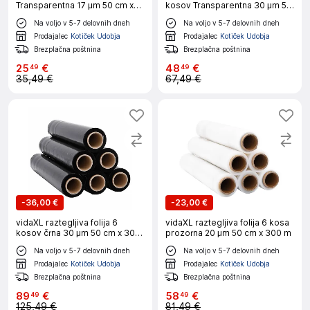
Transparentna 17 μm 50 cm x
kosov Transparentna 30 μm 50
300 m
cm x 150 m
Na voljo v 5-7 delovnih dneh
Na voljo v 5-7 delovnih dneh
Prodajalec
Kotiček Udobja
Prodajalec
Kotiček Udobja
Brezplačna poštnina
Brezplačna poštnina
25
€
48
€
49
49
35,49 €
67,49 €
-
36,00 €
-
23,00 €
vidaXL raztegljiva folija 6
vidaXL raztegljiva folija 6 kosa
kosov črna 30 μm 50 cm x 300
prozorna 20 μm 50 cm x 300 m
m
Na voljo v 5-7 delovnih dneh
Na voljo v 5-7 delovnih dneh
Prodajalec
Kotiček Udobja
Prodajalec
Kotiček Udobja
Brezplačna poštnina
Brezplačna poštnina
89
€
58
€
49
49
125,49 €
81,49 €