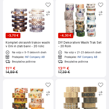
-
3,70 €
-
4,30 €
Komplet okrasnih trakov washi
DIY Dekorativni Washi Trak Set
v črni in zlati barvi - 20 rolic
- 20 Roln
Na voljo v 9-11 delovnih dneh
Na voljo v 21-23 delovnih dneh
Prodajalec
INF Company AB
Prodajalec
INF Company AB
Brezplačna poštnina
Brezplačna poštnina
11
€
13
€
19
09
14,89 €
17,39 €