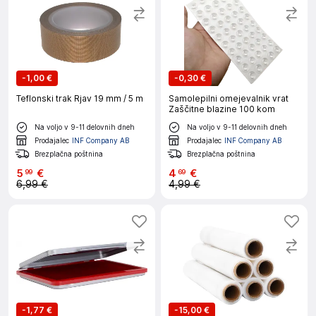
-
1,00 €
-
0,30 €
Teflonski trak Rjav 19 mm / 5 m
Samolepilni omejevalnik vrat
Zaščitne blazine 100 kom
Na voljo v 9-11 delovnih dneh
Na voljo v 9-11 delovnih dneh
Prodajalec
INF Company AB
Prodajalec
INF Company AB
Brezplačna poštnina
Brezplačna poštnina
5
€
4
€
99
69
6,99 €
4,99 €
-
1,77 €
-
15,00 €