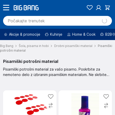
Akcije & promocije
Kuhinje
Home & Cook
B2B
Big Bang
Šola, pisarna in hobi
Drobni pisarniški material
Pisarniški
potrošni material
Pisarniški potrošni material
Pisarniški potrošni material za vašo pisarno. Poskrbite za
nemoteno delo z izbranim pisarniškim materialom. Ne skrbite
več za pomanjkanje pisarniškega materiala in preprosto
naročite.