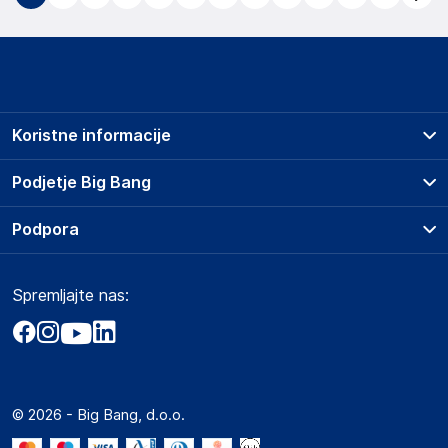
Koristne informacije
Prodajna mesta
Podjetje Big Bang
Splošni pogoji
O podjetju
Podpora
Storitve
Kontakti
Dostava, vnos in odvoz
Pogosta vprašanja
Družbena odgovornost
Načini plačila
Spremljajte nas:
Marketplace
Obvestila za javnost
Nakup na obroke
Kako oddati naročilo?
Akt o digitalnih storitvah
Zavarovanje izdelkov
Vračila in reklamacije
Prodaja podjetjem
Politika zasebnosti
Big Partner - distribucija
Spletni piškotki
© 2026 - Big Bang, d.o.o.
Marketplace za partnerje
Novosti