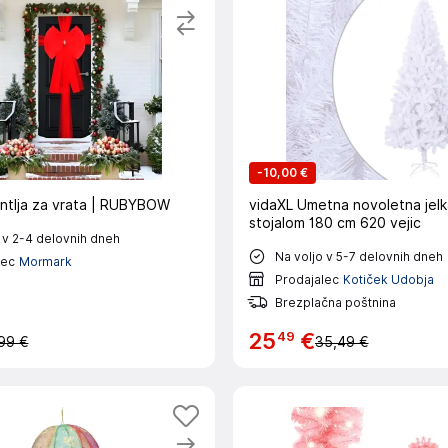
-
10,00 €
ntlja za vrata | RUBYBOW
vidaXL Umetna novoletna jelk
stojalom 180 cm 620 vejic
 v 2-4 delovnih dneh
Na voljo v 5-7 delovnih dneh
lec
Mormark
Prodajalec
Kotiček Udobja
Brezplačna poštnina
49
25
€
99 €
35,49 €