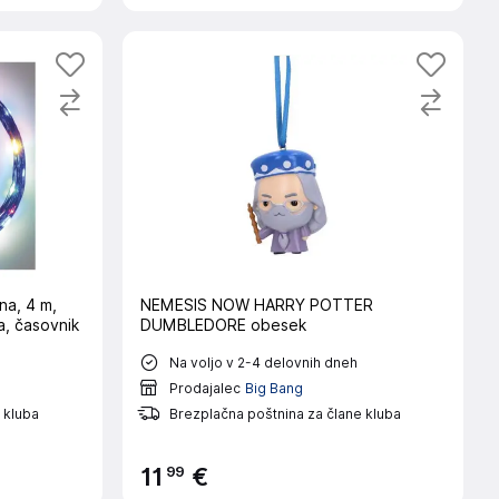
na, 4 m,
NEMESIS NOW HARRY POTTER
a, časovnik
DUMBLEDORE obesek
Na voljo v 2-4 delovnih dneh
Prodajalec
Big Bang
 kluba
Brezplačna poštnina za člane kluba
99
11
€