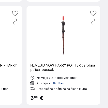
R - HARRY
NEMESIS NOW HARRY POTTER čarobna
palica, obesek
Na voljo v 2-4 delovnih dneh
Prodajalec
Big Bang
 kluba
Brezplačna poštnina za člane kluba
99
6
€