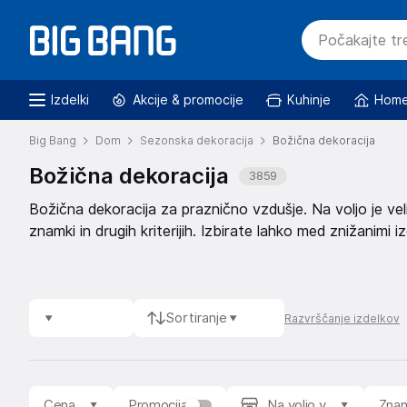
Izdelki
Akcije & promocije
Kuhinje
Home
Big Bang
Dom
Sezonska dekoracija
Božična dekoracija
Božična dekoracija
3859
Božična dekoracija za praznično vzdušje. Na voljo je velik
znamki in drugih kriterijih. Izbirate lahko med znižanimi iz
Sortiranje
Razvrščanje izdelkov
Cena
Promocija
Na voljo v
Zna