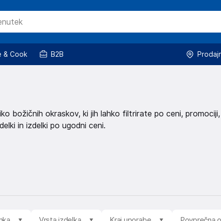
 & Cook
B2B
Prodaj
o božičnih okraskov, ki jih lahko filtrirate po ceni, promociji,
delki in izdelki po ugodni ceni.
mka
Vrsta izdelka
Kraj uporabe
Povprečna 