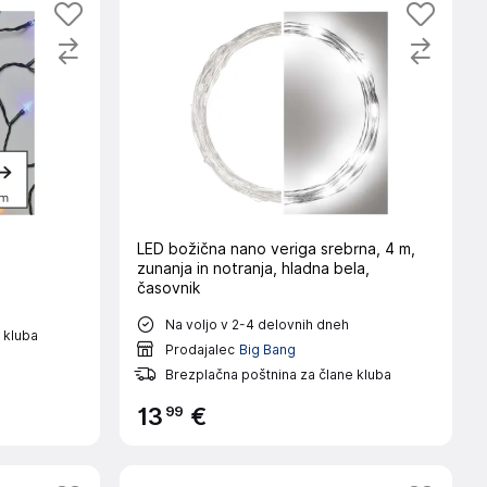
LED božična nano veriga srebrna, 4 m,
zunanja in notranja, hladna bela,
časovnik
Na voljo v 2-4 delovnih dneh
 kluba
Prodajalec
Big Bang
Brezplačna poštnina za člane kluba
99
13
€