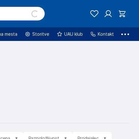
na mesta
Storitve
UAU klub
Kontakt
ocena
Razpoložljivost
Prodajalec