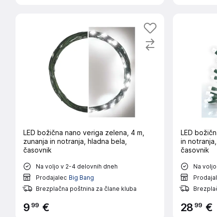
LED božična nano veriga zelena, 4 m,
LED božičn
zunanja in notranja, hladna bela,
in notranja
časovnik
časovnik
Na voljo v 2-4 delovnih dneh
Na voljo
Prodajalec
Big Bang
Prodaja
Brezplačna poštnina za člane kluba
Brezplač
99
99
9
€
28
€