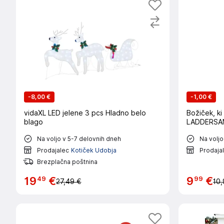
-
8,00 €
-
1,00 €
vidaXL LED jelene 3 pcs Hladno belo
Božiček, ki
blago
LADDERSA
Na voljo v 5-7 delovnih dneh
Na voljo
Prodajalec
Kotiček Udobja
Prodaja
Brezplačna poštnina
49
99
19
€
9
€
27,49 €
10,