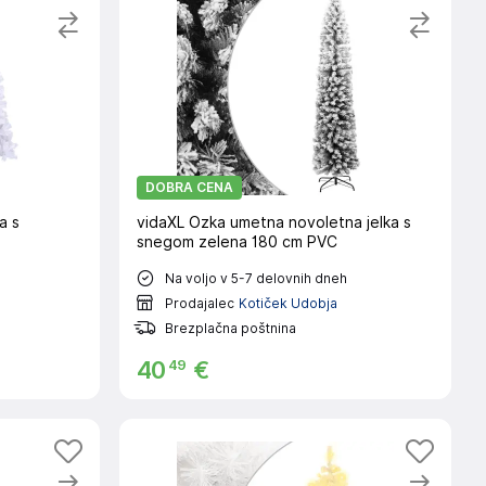
DOBRA CENA
a s
vidaXL Ozka umetna novoletna jelka s
snegom zelena 180 cm PVC
Na voljo v 5-7 delovnih dneh
Prodajalec
Kotiček Udobja
Brezplačna poštnina
49
40
€