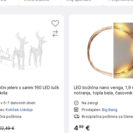
čni jeleni s sanmi 160 LED lučk
LED božična nano veriga, 1,9 
rila
notranja, topla bela, časovnik
 v 5-7 delovnih dneh
Na zalogi
lec
Kotiček Udobja
Prodajalec
Big Bang
čna poštnina
Brezplačna poštnina za člane
99
4
€
02,49 €