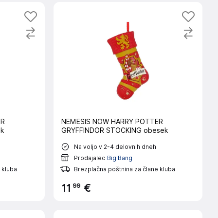
ER
NEMESIS NOW HARRY POTTER
ek
GRYFFINDOR STOCKING obesek
Na voljo v 2-4 delovnih dneh
Prodajalec
Big Bang
 kluba
Brezplačna poštnina za člane kluba
99
11
€