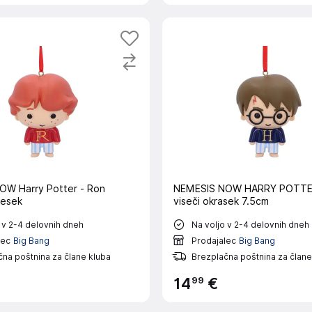
W Harry Potter - Ron
NEMESIS NOW HARRY POTTE
besek
viseči okrasek 7.5cm
 v 2-4 delovnih dneh
Na voljo v 2-4 delovnih dneh
lec
Big Bang
Prodajalec
Big Bang
na poštnina za člane kluba
Brezplačna poštnina za člane
99
14
€