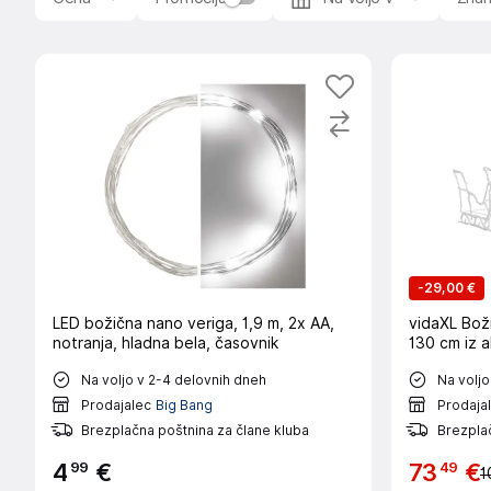
-
29,00 €
LED božična nano veriga, 1,9 m, 2x AA,
vidaXL Boži
notranja, hladna bela, časovnik
130 cm iz ak
Na voljo v 2-4 delovnih dneh
Na voljo
Prodajalec
Big Bang
Prodaja
Brezplačna poštnina za člane kluba
Brezpla
99
49
4
€
73
€
1