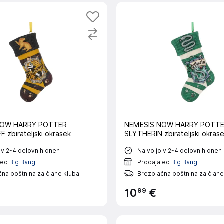
NOW HARRY POTTER
NEMESIS NOW HARRY POTT
 zbirateljski okrasek
SLYTHERIN zbirateljski okras
 v 2-4 delovnih dneh
Na voljo v 2-4 delovnih dneh
lec
Big Bang
Prodajalec
Big Bang
na poštnina za člane kluba
Brezplačna poštnina za člane
99
10
€