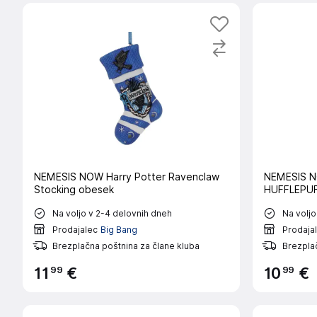
NEMESIS NOW Harry Potter Ravenclaw
NEMESIS 
Stocking obesek
HUFFLEPUFF
Na voljo v 2-4 delovnih dneh
Na voljo
Prodajalec
Big Bang
Prodaja
Brezplačna poštnina za člane kluba
Brezplač
99
99
11
€
10
€