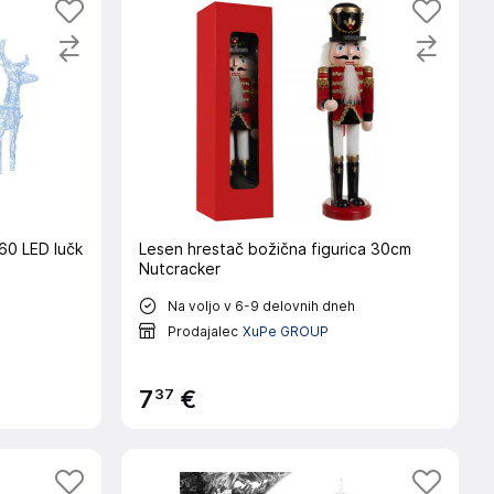
160 LED lučk
Lesen hrestač božična figurica 30cm
Nutcracker
Na voljo v 6-9 delovnih dneh
Prodajalec
XuPe GROUP
37
7
€