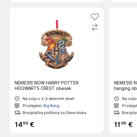
NEMESIS NOW HARRY POTTER
NEMESIS NO
HOGWARTS CREST obesek
hanging o
Na voljo v 2-4 delovnih dneh
Na voljo
Prodajalec
Big Bang
Prodaja
Brezplačna poštnina za člane kluba
Brezplač
99
99
14
€
11
€