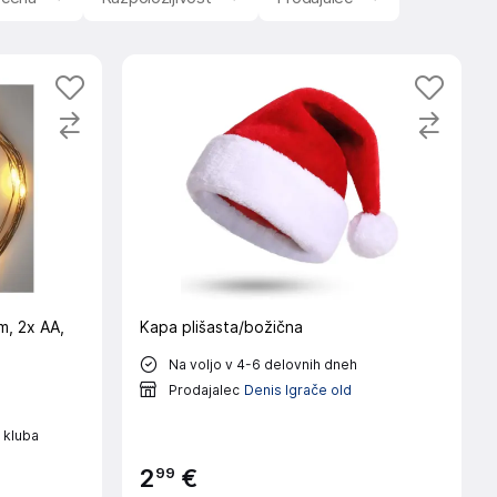
m, 2x AA,
Kapa plišasta/božična
Na voljo v 4-6 delovnih dneh
Prodajalec
Denis Igrače old
 kluba
99
2
€