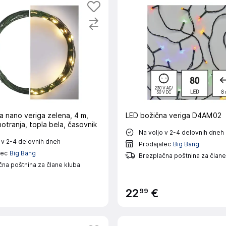
a nano veriga zelena, 4 m,
LED božična veriga D4AM02
notranja, topla bela, časovnik
Na voljo v 2-4 delovnih dneh
 v 2-4 delovnih dneh
Prodajalec
Big Bang
lec
Big Bang
Brezplačna poštnina za člane
na poštnina za člane kluba
99
22
€