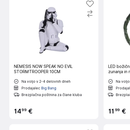
NEMESIS NOW SPEAK NO EVIL
LED božičn
STORMTROOPER 10CM
zunanja in 
Na voljo v 2-4 delovnih dneh
Na voljo
Prodajalec
Big Bang
Prodaja
Brezplačna poštnina za člane kluba
Brezplač
99
99
14
€
11
€