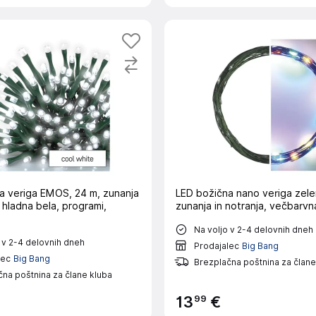
a veriga EMOS, 24 m, zunanja
LED božična nano veriga zele
, hladna bela, programi,
zunanja in notranja, večbarvn
Na voljo v 2-4 delovnih dneh
 v 2-4 delovnih dneh
Prodajalec
Big Bang
lec
Big Bang
Brezplačna poštnina za člane
na poštnina za člane kluba
99
13
€