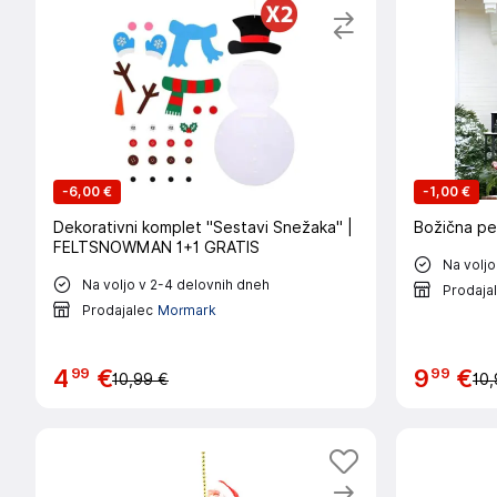
-
6,00 €
-
1,00 €
Dekorativni komplet "Sestavi Snežaka" |
Božična pe
FELTSNOWMAN 1+1 GRATIS
Na voljo
Na voljo v 2-4 delovnih dneh
Prodaja
Prodajalec
Mormark
99
99
4
€
9
€
10,99 €
10,