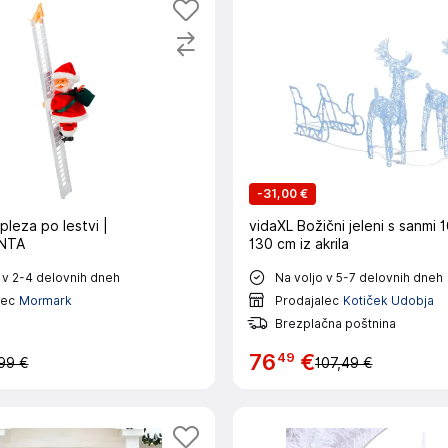
-
31,00 €
 pleza po lestvi |
vidaXL Božični jeleni s sanmi 
NTA
130 cm iz akrila
 v 2-4 delovnih dneh
Na voljo v 5-7 delovnih dneh
lec
Mormark
Prodajalec
Kotiček Udobja
Brezplačna poštnina
49
76
€
99 €
107,49 €