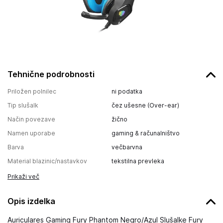
Tehnične podrobnosti
Priložen polnilec
ni podatka
Tip slušalk
čez ušesne (Over-ear)
Način povezave
žično
Namen uporabe
gaming & računalništvo
Barva
večbarvna
Material blazinic/nastavkov
tekstilna prevleka
Prikaži več
Opis izdelka
Auriculares Gaming Fury Phantom Negro/Azul Slušalke Fury