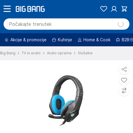
Akcije & promocije
Kuhinje
Home & Cook
B2B
Big Bang
TV in avdio
Avdio oprema
Slušalke