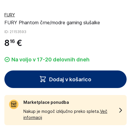
FURY
FURY Phantom črne/modre gaming slušalke
ID
: 21153593
8
€
16
Na voljo v 17-20 delovnih dneh
Dodaj v košarico
Marketplace ponudba
Nakup je mogoč izključno preko spleta.
Več
informacij