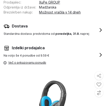
Prodajalec
:
XuPe GROUP
Odpremlja iz države
:
Madžarska
Brezskrben nakup
:
Možnost vračila v 14 dneh
Dostava
Standardna dostava
predvidoma od
ponedeljka, 31.8.
naprej
Izdelki prodajalca
Na voljo še
4 ponudbe od 9.59 €
Več o prikazovanju ponudb