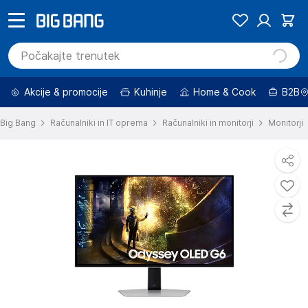
Akcije & promocije
Kuhinje
Home & Cook
B2B
Big Bang
Računalniki in IT oprema
Računalniki in monitorji
Monitorji