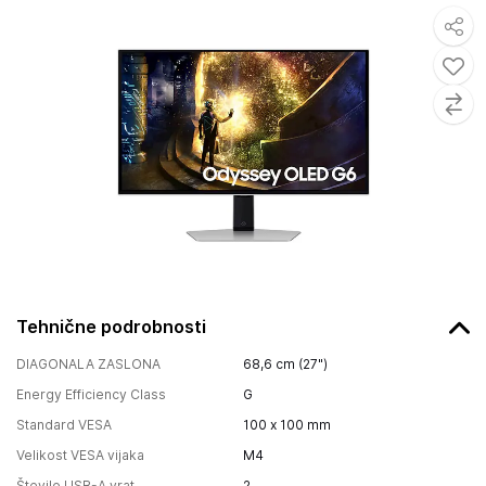
Tehnične podrobnosti
DIAGONALA ZASLONA
68,6 cm (27")
Energy Efficiency Class
G
Standard VESA
100 x 100 mm
Velikost VESA vijaka
M4
Število USB-A vrat
2