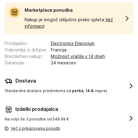
Marketplace ponudba
Nakup je mogoč izključno preko spleta.
Več
informacij
Prodajalec
:
Electronics Emporium
Odpremlja iz države
:
Francija
Brezskrben nakup
:
Možnost vračila v 14 dneh
Garancija
:
24 mesecev
Dostava
Standardna dostava
predvidoma od
petka, 14.8.
naprej
Izdelki prodajalca
Na voljo še
3 ponudbe od 549.99 €
Več o prikazovanju ponudb