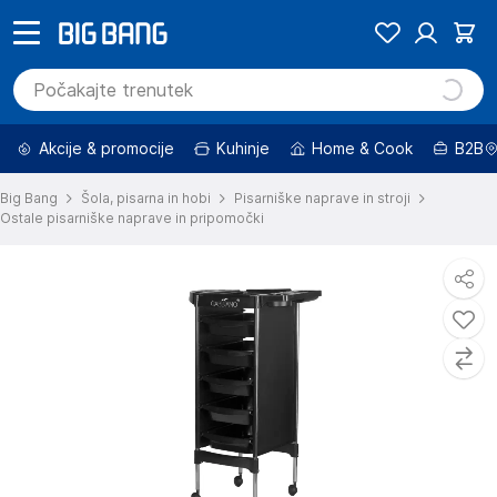
Akcije & promocije
Kuhinje
Home & Cook
B2B
Big Bang
Šola, pisarna in hobi
Pisarniške naprave in stroji
Ostale pisarniške naprave in pripomočki