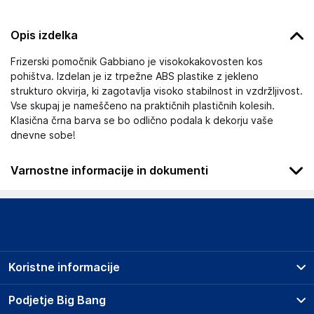
Opis izdelka
Frizerski pomočnik Gabbiano je visokokakovosten kos
pohištva. Izdelan je iz trpežne ABS plastike z jekleno
strukturo okvirja, ki zagotavlja visoko stabilnost in vzdržljivost.
Vse skupaj je nameščeno na praktičnih plastičnih kolesih.
Klasična črna barva se bo odlično podala k dekorju vaše
dnevne sobe!
Varnostne informacije in dokumenti
Podatki o proizvajalcu
Podatki o proizvajalcu vključujejo informacije (naziv, naslov,
državo in elektronski naslov) povezane s proizvajalcem
izdelka.
Koristne informacije
SUPER MERCHANT SPÓŁKA AKCYJNA
1 MAJA 31/33 M6, 90-739 ŁÓDŹ
Prodajna mesta
Podjetje Big Bang
Poland
Splošni pogoji