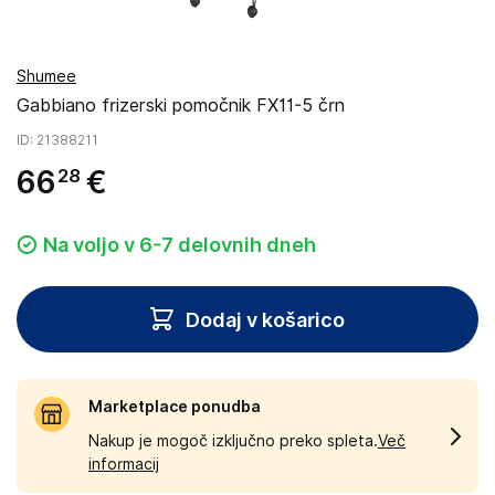
Shumee
Gabbiano frizerski pomočnik FX11-5 črn
ID
: 21388211
66
€
28
Na voljo v 6-7 delovnih dneh
Dodaj v košarico
Marketplace ponudba
Nakup je mogoč izključno preko spleta.
Več
informacij