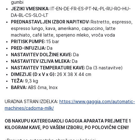
gumbi
JEZIKI VMESNIKA:
IT-EN-DE-FR-ES-PT-NL-PL-RU-RO-HU-
DA-BL-CS-SLO-LT
PREDNASTAVLJEN IZBOR NAPITKOV:
Ristretto, espresso,
espresso lungo, kava, amerikano, capuccino, latte
machiato, café latte, spenjeno mleko, vroča voda
PRITISK PUMPE:
15 bar
PRED-INFUZIJA:
Da
NASTAVITEV DOLŽINE KAVE:
Da
NASTAVITEV IZLIVA MLEKA:
Da
NASTAVITEV TEMPERATURE KAVE:
Da (3 nastavitve)
DIMEZIJE (D x V x G):
26 X 38 X 44 cm
TEŽA:
9,3 kg
BARVA:
ABS črna, Inox
URADNA STRAN IZDELKA:
https://www.gaggia.com/automatic-
machines/cadorna-milk/
OB NAKUPU KATEREGAKOLI GAGGIA APARATA PREJMETE 1
KILOGRAM KAVE, PO VAŠEM IZBORU, PO POLOVIČNI CENI!