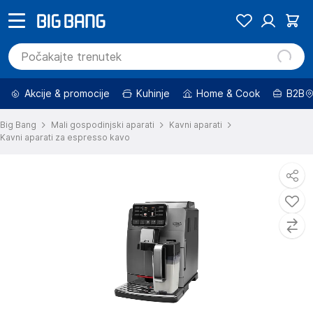
Akcije & promocije
Kuhinje
Home & Cook
B2B
Big Bang
Mali gospodinjski aparati
Kavni aparati
Kavni aparati za espresso kavo