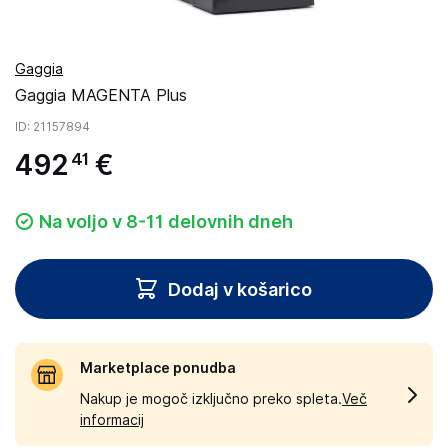
Gaggia
Gaggia MAGENTA Plus
ID
: 21157894
492
€
41
Na voljo v 8-11 delovnih dneh
Dodaj v košarico
Marketplace ponudba
Nakup je mogoč izključno preko spleta.
Več
informacij