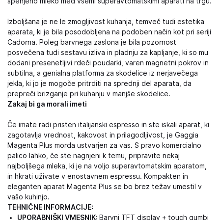
spenjeno mleko med vsemi superavtomatskimi aparati na trgu.
Izboljšana je ne le zmogljivost kuhanja, temveč tudi estetika
aparata, ki je bila posodobljena na podoben način kot pri seriji
Cadorna. Poleg barvnega zaslona je bila pozornost
posvečena tudi sestavu izliva in pladnju za kapljanje, ki so mu
dodani presenetljivi rdeči poudarki, varen magnetni pokrov in
subtilna, a genialna platforma za skodelice iz nerjavečega
jekla, ki jo je mogoče pritrditi na sprednji del aparata, da
prepreči brizganje pri kuhanju v manjše skodelice.
Zakaj bi ga morali imeti
Če imate radi pristen italijanski espresso in ste iskali aparat, ki
zagotavlja vrednost, kakovost in prilagodljivost, je Gaggia
Magenta Plus morda ustvarjen za vas. S pravo komercialno
palico lahko, če ste nagnjeni k temu, pripravite nekaj
najboljšega mleka, ki je na voljo superavtomatskim aparatom,
in hkrati uživate v enostavnem espressu. Kompakten in
eleganten aparat Magenta Plus se bo brez težav umestil v
vašo kuhinjo.
TEHNIČNE INFORMACIJE:
UPORABNIŠKI VMESNIK:
Barvni TFT display + touch gumbi