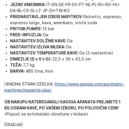
JEZIKI VMESNIKA:
IT-EN-DE-FR-ES-PT-NL-PL-RU-RO-HU-
DA-BL-CS-SL-LT-JP-ZH-TW-KO
PREDNASTAVLJEN IZBOR NAPITKOV:
Ristretto, espresso,
espresso lungo, kava, amerikano, vroča voda
PRITISK PUMPE:
15 bar
PRED-INFUZIJA:
Da
NASTAVITEV DOLŽINE KAVE:
Da
NASTAVITEV IZLIVA MLEKA:
Da
NASTAVITEV TEMPERATURE KAVE:
Da (3 nastavitve)
DIMEZIJE (D x V x G):
22,5 x 36 x 43,5 cm
TEŽA:
7,7 kg
BARVA:
ABS črna, Inox
URADNA STRAN IZDELKA:
https://www.gaggia.com/automatic-
machines/magenta-plus/
OB NAKUPU KATEREGAKOLI GAGGIA APARATA PREJMETE 1
KILOGRAM KAVE, PO VAŠEM IZBORU, PO POLOVIČNI CENI!
*Popust se avtomatsko obračuna v košarici
Prikaži več