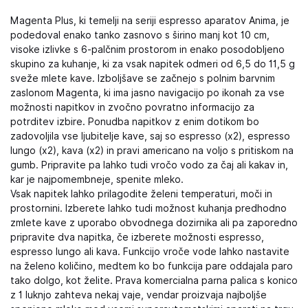
Magenta Plus, ki temelji na seriji espresso aparatov Anima, je
podedoval enako tanko zasnovo s širino manj kot 10 cm,
visoke izlivke s 6-palčnim prostorom in enako posodobljeno
skupino za kuhanje, ki za vsak napitek odmeri od 6,5 do 11,5 g
sveže mlete kave. Izboljšave se začnejo s polnim barvnim
zaslonom Magenta, ki ima jasno navigacijo po ikonah za vse
možnosti napitkov in zvočno povratno informacijo za
potrditev izbire. Ponudba napitkov z enim dotikom bo
zadovoljila vse ljubitelje kave, saj so espresso (x2), espresso
lungo (x2), kava (x2) in pravi americano na voljo s pritiskom na
gumb. Pripravite pa lahko tudi vročo vodo za čaj ali kakav in,
kar je najpomembneje, spenite mleko.
Vsak napitek lahko prilagodite želeni temperaturi, moči in
prostornini. Izberete lahko tudi možnost kuhanja predhodno
zmlete kave z uporabo obvodnega dozirnika ali pa zaporedno
pripravite dva napitka, če izberete možnosti espresso,
espresso lungo ali kava. Funkcijo vroče vode lahko nastavite
na želeno količino, medtem ko bo funkcija pare oddajala paro
tako dolgo, kot želite. Prava komercialna parna palica s konico
z 1 luknjo zahteva nekaj vaje, vendar proizvaja najboljše