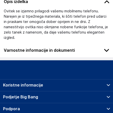
Opis izdelka
Ovitek se izjemno prilagodi vašemu mobilnemu telefonu.
Narejen je iz trpežnega materiala, ki ščiti telefon pred udarci
in praskami ter omogoča dober oprijem in ne drsi. Z
namestitvijo ovitka niso okrnjene nobene funkcije telefona, je
zelo tanek z namenom, da daje vašemu telefonu eleganten
izgled.
Varnostne informacije in dokumenti
Podatki o proizvajalcu
Podatki o proizvajalcu vključujejo informacije (naziv, naslov,
državo in elektronski naslov) povezane s proizvajalcem
izdelka.
Koristne informacije
Spigen Inc.
9975 Toledo Way, Suite 100, Irvine, CA 92618
Prodajna mesta
Podjetje Big Bang
USA
Splošni pogoji
https://support.spigen.com/portal/en/home
O podjetju
Podpora
Storitve