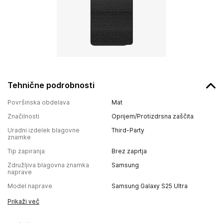
Tehnične podrobnosti
Površinska obdelava
Mat
Značilnosti
Oprijem/Protizdrsna zaščita
Uradni izdelek blagovne
Third-Party
znamke
Tip zapiranja
Brez zaprtja
Združljiva blagovna znamka
Samsung
naprave
Model naprave
Samsung Galaxy S25 Ultra
Prikaži več