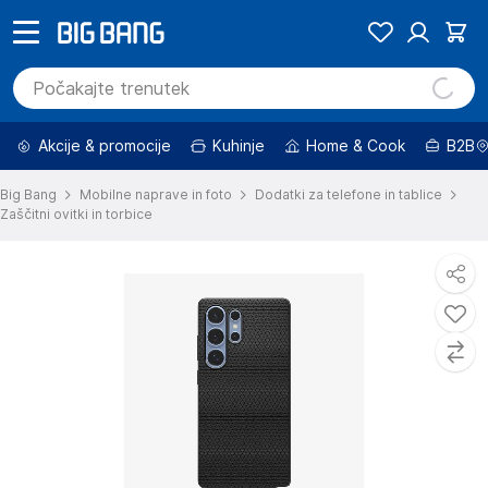
Akcije & promocije
Kuhinje
Home & Cook
B2B
Big Bang
Mobilne naprave in foto
Dodatki za telefone in tablice
Zaščitni ovitki in torbice