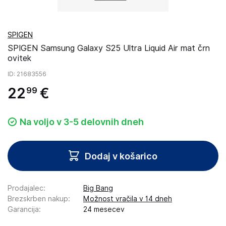
SPIGEN
SPIGEN Samsung Galaxy S25 Ultra Liquid Air mat črn
ovitek
ID
: 21683556
22
€
99
Na voljo v 3-5 delovnih dneh
Dodaj v košarico
Prodajalec
:
Big Bang
Brezskrben nakup
:
Možnost vračila v 14 dneh
Garancija
:
24 mesecev