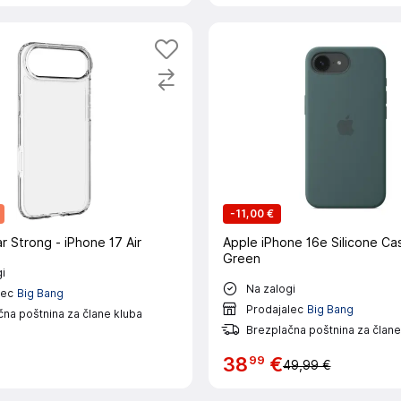
-
11,00 €
r Strong - iPhone 17 Air
Apple iPhone 16e Silicone Ca
Green
i
Na zalogi
lec
Big Bang
Prodajalec
Big Bang
na poštnina za člane kluba
Brezplačna poštnina za člane
99
38
€
49,99 €