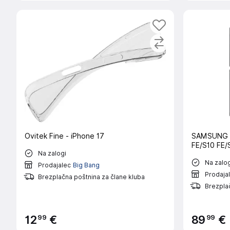
Ovitek Fine - iPhone 17
SAMSUNG 
FE/S10 FE/
Na zalogi
Na zalog
Prodajalec
Big Bang
Prodaja
Brezplačna poštnina za člane kluba
Brezplač
99
99
12
€
89
€