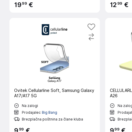
99
99
19
€
12
€
Ovitek Cellularline Soft, Samsung Galaxy
CELLULARLI
A17/A17 5G
A26
Na zalogi
Na zalog
Prodajalec
Big Bang
Prodaja
Brezplačna poštnina za člane kluba
Brezplač
99
99
9
€
9
€