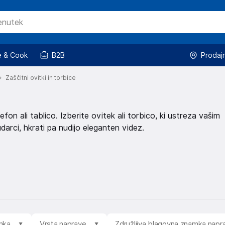
 & Cook
B2B
Prodaj
Zaščitni ovitki in torbice
efon ali tablico. Izberite ovitek ali torbico, ki ustreza vašim
arci, hkrati pa nudijo eleganten videz.
mka
Vrsta naprave
Združljiva blagovna znamka napr