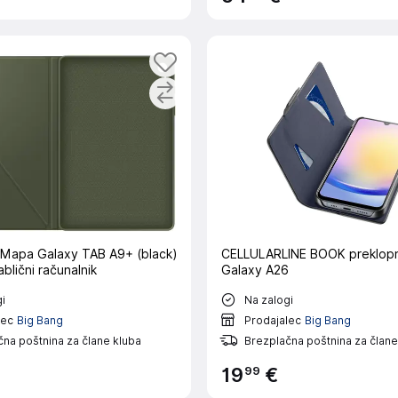
a Galaxy TAB A9+ (black)
CELLULARLINE BOOK preklopni ovitek za
ablični računalnik
Galaxy A26
i
Na zalogi
lec
Big Bang
Prodajalec
Big Bang
na poštnina za člane kluba
Brezplačna poštnina za člane
99
19
€