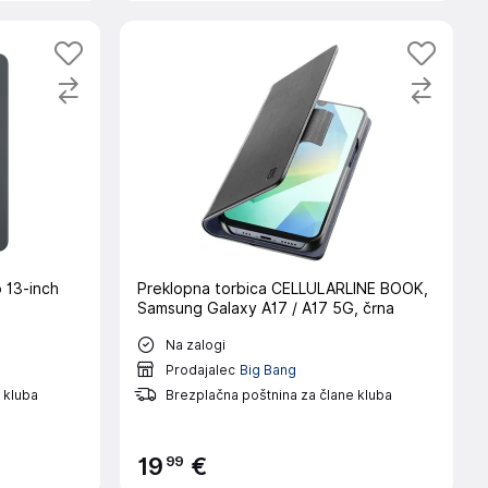
o 13-inch
Preklopna torbica CELLULARLINE BOOK,
Samsung Galaxy A17 / A17 5G, črna
Na zalogi
Prodajalec
Big Bang
 kluba
Brezplačna poštnina za člane kluba
99
19
€