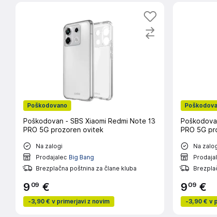
Poškodovano
Poškodov
Poškodovan - SBS Xiaomi Redmi Note 13
Poškodovan
PRO 5G prozoren ovitek
PRO 5G pro
Na zalogi
Na zalog
Prodajalec
Big Bang
Prodaja
Brezplačna poštnina za člane kluba
Brezplač
09
09
9
€
9
€
-
3,90 €
v primerjavi z novim
-
3,90 €
v 