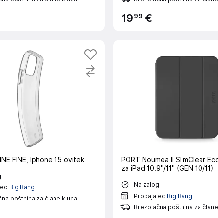
99
19
€
NE FINE, Iphone 15 ovitek
PORT Noumea II SlimClear Ec
za iPad 10.9"/11" (GEN 10/11)
i
Na zalogi
lec
Big Bang
Prodajalec
Big Bang
na poštnina za člane kluba
Brezplačna poštnina za člane