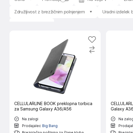
Združljivost z brezžičnim polnjenjem
Uradni izdelek
Stanje izdelka
CELLULARLINE BOOK preklopna torbica
CELLULARLI
za Samsung Galaxy A36/A56
Galaxy A3
Na zalogi
Na zalog
Prodajalec
Big Bang
Prodaja
Brezplačna poštnina za člane kluba
Brezplač