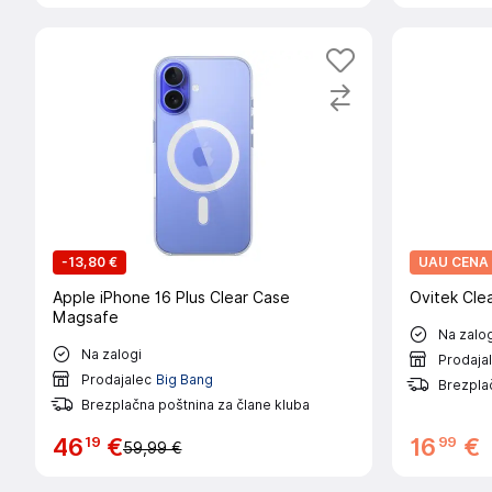
-
13,80 €
UAU CENA
Apple iPhone 16 Plus Clear Case
Ovitek Clea
Magsafe
Na zalog
Na zalogi
Prodaja
Prodajalec
Big Bang
Brezplač
Brezplačna poštnina za člane kluba
19
99
46
€
16
€
59,99 €