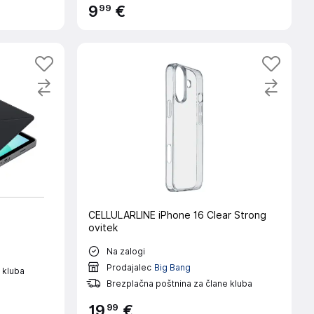
99
9
€
CELLULARLINE iPhone 16 Clear Strong
ovitek
Na zalogi
Prodajalec
Big Bang
 kluba
Brezplačna poštnina za člane kluba
99
19
€