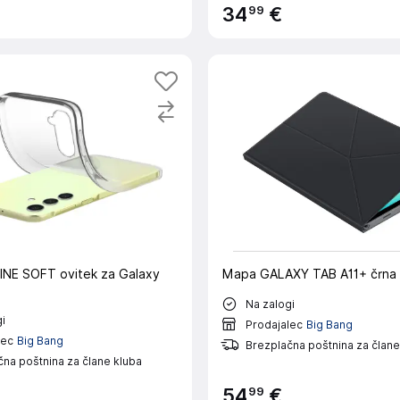
99
34
€
NE SOFT ovitek za Galaxy
Mapa GALAXY TAB A11+ črna
Na zalogi
i
Prodajalec
Big Bang
lec
Big Bang
Brezplačna poštnina za člane
na poštnina za člane kluba
99
54
€