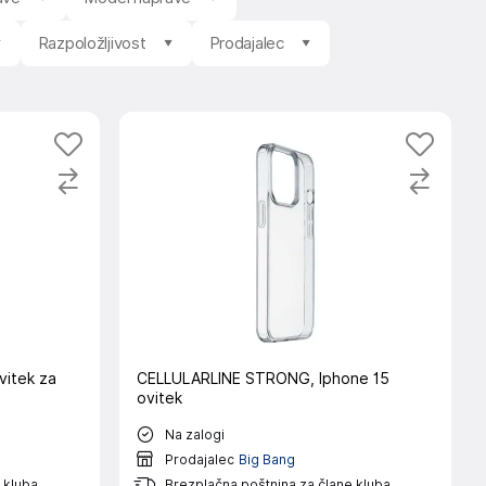
Razpoložljivost
Prodajalec
vitek za
CELLULARLINE STRONG, Iphone 15
ovitek
Na zalogi
Prodajalec
Big Bang
 kluba
Brezplačna poštnina za člane kluba