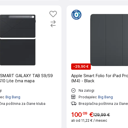
-
29,90 €
SMART GALAXY TAB S9/S9
Apple Smart Folio for iPad Pr
S10 Lite črna mapa
(M4) - Black
i
Na zalogi
lec
Big Bang
Prodajalec
Big Bang
na poštnina za člane kluba
Brezplačna poštnina za člane
09
100
€
129,99 €
ali od
11,22 €
/ mesec