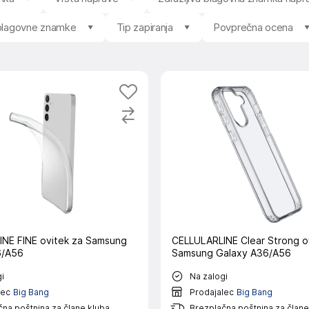
 blagovne znamke
Tip zapiranja
Povprečna ocena
NE FINE ovitek za Samsung
CELLULARLINE Clear Strong o
6/A56
Samsung Galaxy A36/A56
i
Na zalogi
lec
Big Bang
Prodajalec
Big Bang
na poštnina za člane kluba
Brezplačna poštnina za člane