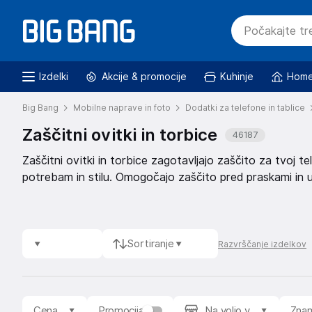
Izdelki
Akcije & promocije
Kuhinje
Home
Big Bang
Mobilne naprave in foto
Dodatki za telefone in tablice
Zaščitni ovitki in torbice
46187
Zaščitni ovitki in torbice zagotavljajo zaščito za tvoj tel
potrebam in stilu. Omogočajo zaščito pred praskami in ud
Sortiranje
Razvrščanje izdelkov
Cena
Promocija
Na voljo v
Zna