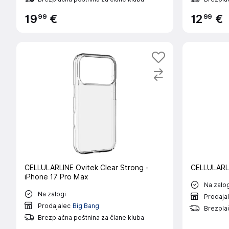
99
99
19
€
12
€
CELLULARLINE Ovitek Clear Strong -
CELLULARLI
iPhone 17 Pro Max
Na zalog
Na zalogi
Prodaja
Prodajalec
Big Bang
Brezplač
Brezplačna poštnina za člane kluba