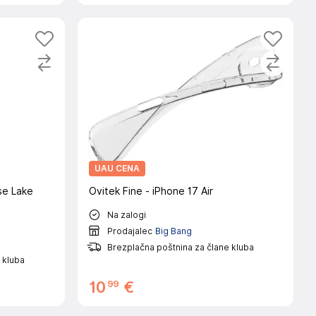
UAU CENA
se Lake
Ovitek Fine - iPhone 17 Air
Na zalogi
Prodajalec
Big Bang
Brezplačna poštnina za člane kluba
 kluba
99
10
€