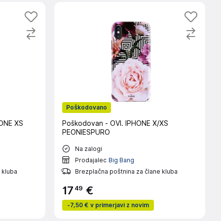
Poškodovano
HONE XS
Poškodovan - OVI. IPHONE X/XS
PEONIESPURO
Na zalogi
Prodajalec
Big Bang
 kluba
Brezplačna poštnina za člane kluba
49
17
€
-
7,50 €
v primerjavi z novim