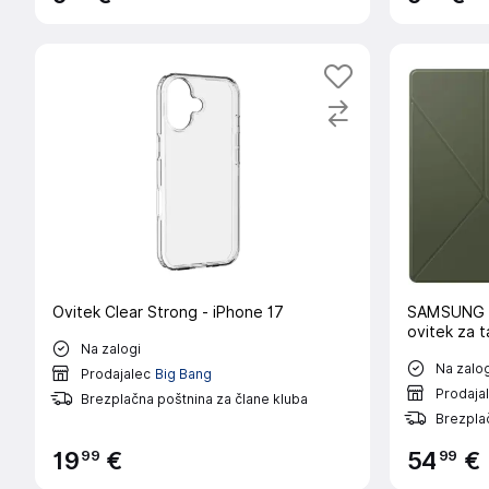
Ovitek Clear Strong - iPhone 17
SAMSUNG Map
ovitek za t
Na zalogi
Na zalog
Prodajalec
Big Bang
Prodaja
Brezplačna poštnina za člane kluba
Brezplač
99
99
19
€
54
€