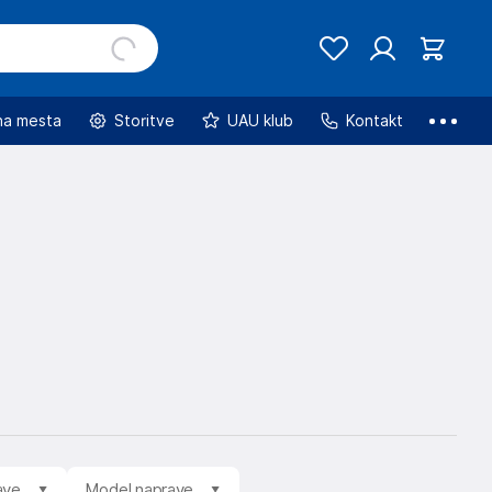
na mesta
Storitve
UAU klub
Kontakt
ave
Model naprave