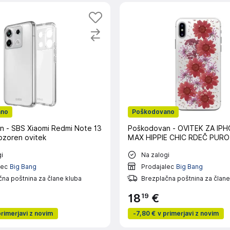
ano
Poškodovano
 - SBS Xiaomi Redmi Note 13
Poškodovan - OVITEK ZA IP
zoren ovitek
MAX HIPPIE CHIC RDEČ PURO
i
Na zalogi
lec
Big Bang
Prodajalec
Big Bang
na poštnina za člane kluba
Brezplačna poštnina za člane
19
18
€
primerjavi z novim
-
7,80 €
v primerjavi z novim