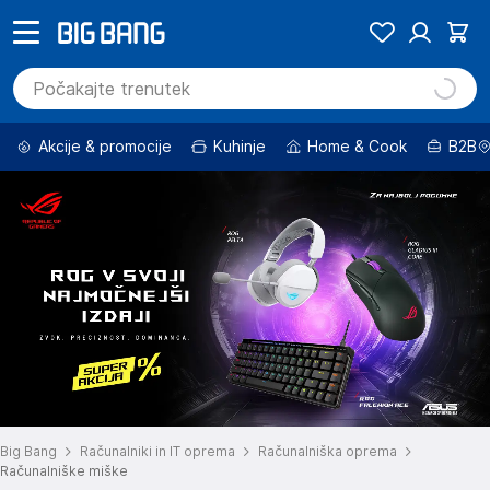
Akcije & promocije
Kuhinje
Home & Cook
B2B
Big Bang
Računalniki in IT oprema
Računalniška oprema
Računalniške miške