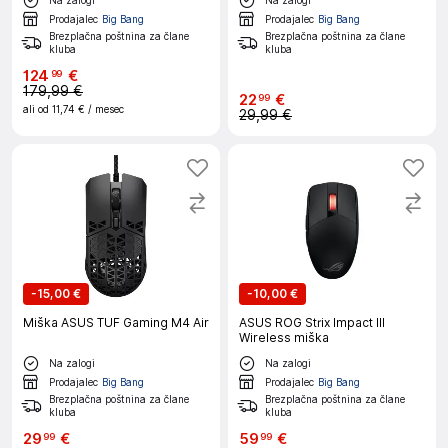
Prodajalec
Big Bang
Prodajalec
Big Bang
Brezplačna poštnina za člane
Brezplačna poštnina za člane
kluba
kluba
124
€
99
179,99 €
22
€
99
ali od
11,74 €
/ mesec
29,99 €
-
15,00 €
-
10,00 €
Miška ASUS TUF Gaming M4 Air
ASUS ROG Strix Impact III
Wireless miška
Na zalogi
Na zalogi
Prodajalec
Big Bang
Prodajalec
Big Bang
Brezplačna poštnina za člane
Brezplačna poštnina za člane
kluba
kluba
29
€
59
€
99
99