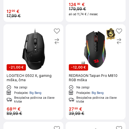
124
€
99
179,99 €
12
€
99
ali od
11,74 €
/ mesec
17,99 €
-
21,00 €
-
12,00 €
LOGITECH G502 X, gaming
REDRAGON Taipan Pro M810
miška, črna
RGB miška
Na zalogi
Na zalogi
Prodajalec
Big Bang
Prodajalec
Big Bang
Brezplačna poštnina za člane
Brezplačna poštnina za člane
kluba
kluba
68
€
27
€
99
99
89,99 €
39,99 €