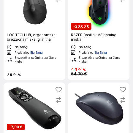
-
20,00 €
LOGITECH Lift, ergonomska
RAZER Basilisk V3 gaming
brezžična miška, grafitna
miška
Na zalogi
Na zalogi
Prodajalec
Big Bang
Prodajalec
Big Bang
Brezplačna poštnina za člane
Brezplačna poštnina za člane
kluba
kluba
44
€
99
64,99 €
79
€
99
-
7,00 €