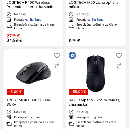
LOGITECH R400 Wireless
LOGITECH M90 žična optična
Presenter laserski kazalnik
miška
Na zalogi
Na zalogi
Prodajalec
Big Bang
Prodajalec
Big Bang
Brezplačna poštnina za člane
Brezplačna poštnina za člane
kluba
kluba
27
€
99
34,99 €
8
€
99
-
5,00 €
-
55,00 €
TRUST MIŠKA BREZŽIČNA
RAZER Viper V3 Pro, Wireless,
SURA
črna miška
Na zalogi
Na zalogi
Prodajalec
Big Bang
Prodajalec
Big Bang
Brezplačna poštnina za člane
Brezplačna poštnina za člane
kluba
kluba