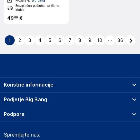
Prodajalec
Big Bang
Brezplačna poštnina za člane
kluba
49
€
99
...
1
2
3
4
5
6
7
8
9
10
36
Koristne informacije
Prodajna mesta
Podjetje Big Bang
Splošni pogoji
O podjetju
Podpora
Storitve
Kontakti
Dostava, vnos in odvoz
Pogosta vprašanja
Družbena odgovornost
Načini plačila
Spremljajte nas:
Marketplace
Obvestila za javnost