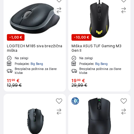
-
1,00 €
-
10,00 €
LOGITECH M185 siva brezžična
Miška ASUS TUF Gaming M3
miška
Gen II
Na zalogi
Na zalogi
Prodajalec
Big Bang
Prodajalec
Big Bang
Brezplačna poštnina za člane
Brezplačna poštnina za člane
kluba
kluba
11
€
19
€
99
99
12,99 €
29,99 €