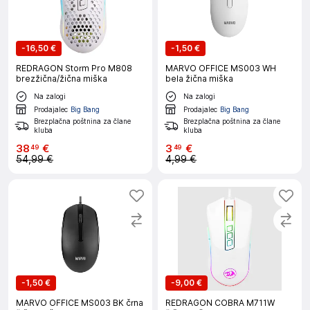
-
16,50 €
-
1,50 €
REDRAGON Storm Pro M808
MARVO OFFICE MS003 WH
brezžična/žična miška
bela žična miška
Na zalogi
Na zalogi
Prodajalec
Big Bang
Prodajalec
Big Bang
Brezplačna poštnina za člane
Brezplačna poštnina za člane
kluba
kluba
38
€
3
€
49
49
54,99 €
4,99 €
-
1,50 €
-
9,00 €
MARVO OFFICE MS003 BK črna
REDRAGON COBRA M711W