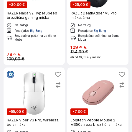
-
30,00 €
-
25,00 €
RAZER Naga V2 HyperSpeed
RAZER DeathAdder V3 Pro
brezžična gaming miška
miška, črna
Na zalogi
Na zalogi
Prodajalec
Big Bang
Prodajalec
Big Bang
Brezplačna poštnina za člane
Brezplačna poštnina za člane
kluba
kluba
109
€
99
134,99 €
79
€
99
ali od
10,33 €
/ mesec
109,99 €
-
55,00 €
-
7,00 €
RAZER Viper V3 Pro, Wireless,
Logitech Pebble Mouse 2
bela miška
M350s, roza brezžična miška
Na zalogi
Na zalogi