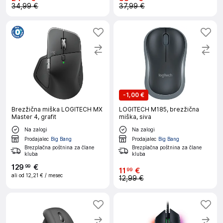
34,99 €
37,99 €
-
1,00 €
Brezžična miška LOGITECH MX
LOGITECH M185, brezžična
Master 4, grafit
miška, siva
Na zalogi
Na zalogi
Prodajalec
Big Bang
Prodajalec
Big Bang
Brezplačna poštnina za člane
Brezplačna poštnina za člane
kluba
kluba
129
€
99
11
€
99
ali od
12,21 €
/ mesec
12,99 €