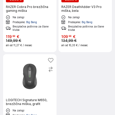
RAZER Cobra Pro brezžična
RAZER DeathAdder V3 Pro
gaming miška
miška, bela
Na zalogi
Na zalogi
Prodajalec
Big Bang
Prodajalec
Big Bang
Brezplačna poštnina za člane
Brezplačna poštnina za člane
kluba
kluba
119
€
109
€
99
99
149,99 €
134,99 €
ali od
11,27 €
/ mesec
ali od
10,33 €
/ mesec
LOGITECH Signature M650,
brezžična miška, grafit
Na zalogi