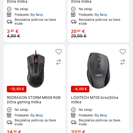
žična miška
žična miška
Na zalogi
Na zalogi
Prodajalec
Big Bang
Prodajalec
Big Bang
Brezplačna poštnina za člane
Brezplačna poštnina za člane
kluba
kluba
3
€
20
€
49
99
4,99 €
29,99 €
-
10,50 €
-
4,00 €
REDRAGON STORM M808 RGB
LOGITECH M705 brezžična
žična gaming miška
miška
Na zalogi
Na zalogi
Prodajalec
Big Bang
Prodajalec
Big Bang
Brezplačna poštnina za člane
Brezplačna poštnina za člane
kluba
kluba
24
€
33
€
49
99