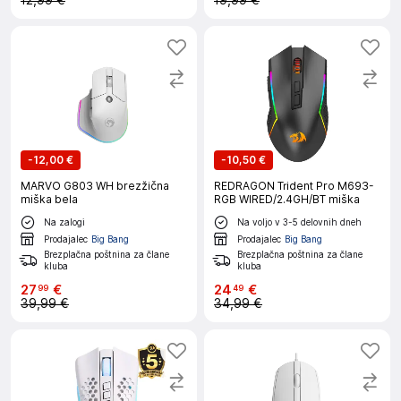
12,99 €
19,99 €
-
12,00 €
-
10,50 €
MARVO G803 WH brezžična
REDRAGON Trident Pro M693-
miška bela
RGB WIRED/2.4GH/BT miška
Na zalogi
Na voljo v 3-5 delovnih dneh
Prodajalec
Big Bang
Prodajalec
Big Bang
Brezplačna poštnina za člane
Brezplačna poštnina za člane
kluba
kluba
27
€
24
€
99
49
39,99 €
34,99 €