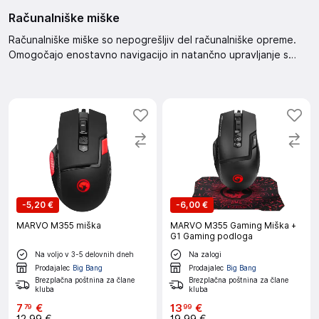
Računalniške miške
Računalniške miške so nepogrešljiv del računalniške opreme.
Omogočajo enostavno navigacijo in natančno upravljanje s
kazalcem. Izbirate lahko med različnimi modeli, ki ustrezajo
vašim potrebam in željam. Poskrbite za udobno in učinkovito
delo z računalnikom.
-
5,20 €
-
6,00 €
MARVO M355 miška
MARVO M355 Gaming Miška +
G1 Gaming podloga
Na voljo v 3-5 delovnih dneh
Na zalogi
Prodajalec
Big Bang
Prodajalec
Big Bang
Brezplačna poštnina za člane
Brezplačna poštnina za člane
kluba
kluba
7
€
13
€
79
99