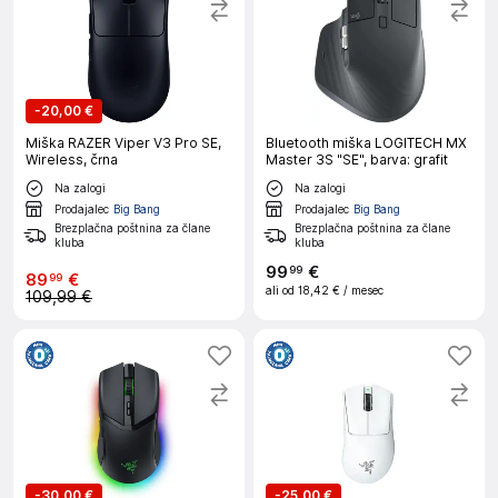
-
20,00 €
Miška RAZER Viper V3 Pro SE,
Bluetooth miška LOGITECH MX
Wireless, črna
Master 3S "SE", barva: grafit
Na zalogi
Na zalogi
Prodajalec
Big Bang
Prodajalec
Big Bang
Brezplačna poštnina za člane
Brezplačna poštnina za člane
kluba
kluba
99
€
99
89
€
99
ali od
18,42 €
/ mesec
109,99 €
-
30,00 €
-
25,00 €