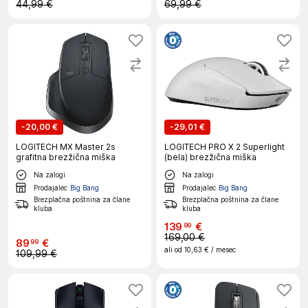
44,99 €
69,99 €
-
20,00 €
-
29,01 €
LOGITECH MX Master 2s
LOGITECH PRO X 2 Superlight
grafitna brezžična miška
(bela) brezžična miška
Na zalogi
Na zalogi
Prodajalec
Big Bang
Prodajalec
Big Bang
Brezplačna poštnina za člane
Brezplačna poštnina za člane
kluba
kluba
139
€
99
169,00 €
89
€
99
ali od
10,63 €
/ mesec
109,99 €