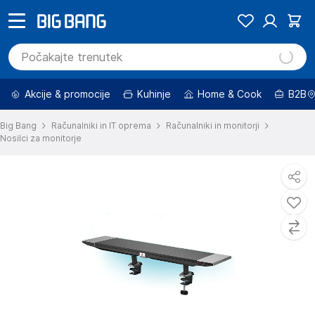
Akcije & promocije
Kuhinje
Home & Cook
B2B
Big Bang
Računalniki in IT oprema
Računalniki in monitorji
Nosilci za monitorje