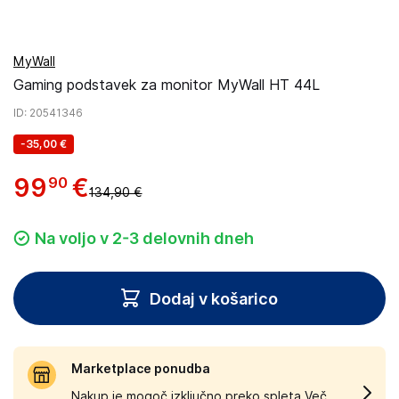
MyWall
Gaming podstavek za monitor MyWall HT 44L
ID
: 20541346
-
35,00 €
99
€
90
134,90 €
Na voljo v 2-3 delovnih dneh
Dodaj v košarico
Marketplace ponudba
Nakup je mogoč izključno preko spleta.
Več