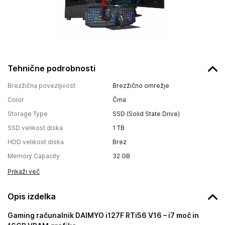
Tehnične podrobnosti
Brezžična povezljivost
Brezžično omrežje
Color
Črna
Storage Type
SSD (Solid State Drive)
SSD velikost diska
1 TB
HDD velikost diska
Brez
Memory Capacity
32 GB
Prikaži več
Opis izdelka
Gaming računalnik DAIMYO i127F RTi56 V16 – i7 moč in