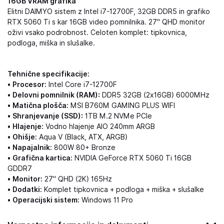
16GB VRAM grafika
Elitni DAIMYO sistem z Intel i7-12700F, 32GB DDR5 in grafiko
RTX 5060 Ti s kar 16GB video pomnilnika. 27" QHD monitor
oživi vsako podrobnost. Celoten komplet: tipkovnica,
podloga, miška in slušalke.
Tehnične specifikacije:
•
Procesor:
Intel Core i7-12700F
•
Delovni pomnilnik (RAM):
DDR5 32GB (2x16GB) 6000MHz
•
Matična plošča:
MSI B760M GAMING PLUS WIFI
•
Shranjevanje (SSD):
1TB M.2 NVMe PCIe
•
Hlajenje:
Vodno hlajenje AIO 240mm ARGB
•
Ohišje:
Aqua V (Black, ATX, ARGB)
•
Napajalnik:
800W 80+ Bronze
•
Grafična kartica:
NVIDIA GeForce RTX 5060 Ti 16GB
GDDR7
•
Monitor:
27" QHD (2K) 165Hz
•
Dodatki:
Komplet tipkovnica + podloga + miška + slušalke
•
Operacijski sistem:
Windows 11 Pro