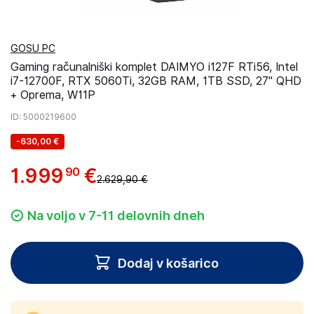
GOSU PC
Gaming računalniški komplet DAIMYO i127F RTi56, Intel
i7-12700F, RTX 5060Ti, 32GB RAM, 1TB SSD, 27" QHD
+ Oprema, W11P
ID
: 5000219600
-
630,00 €
1
.
999
€
90
2.629,90 €
Na voljo v 7-11 delovnih dneh
Dodaj v košarico