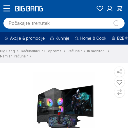
Akcije & promocije
Kuhinje
Home & Cook
B2B
Big Bang
Računalniki in IT oprema
Računalniki in monitorji
Namizni računalniki