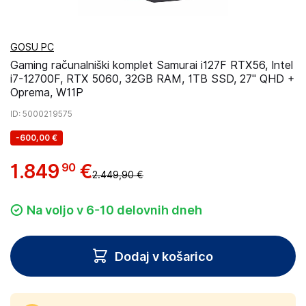
GOSU PC
Gaming računalniški komplet Samurai i127F RTX56, Intel
i7-12700F, RTX 5060, 32GB RAM, 1TB SSD, 27" QHD +
Oprema, W11P
ID
: 5000219575
-
600,00 €
1
.
849
€
90
2.449,90 €
Na voljo v 6-10 delovnih dneh
Dodaj v košarico