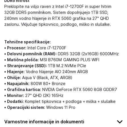
DDR5 hitrost
Preklopite na višjo raven z Intel i7-12700F in super hitrim
32GB DDR5 pomnilnikom. Sistem dopolnjujejo 1TB SSD,
240mm vodno hlajenje in RTX 5060 grafika na 27" QHD
zaslonu. Vključuje tipkovnico, podlogo, miško in slušalke.
Tehnične specifikacije:
•
Procesor:
Intel Core i7-12700F
•
Delovni pomnilnik (RAM):
DDR5 32GB (2x16GB) 6000MHz
•
Matična plošča:
MSI B760M GAMING PLUS WIFI
•
Shranjevanje (SSD):
1TB M.2 NVMe PCIe
•
Hlajenje:
Vodno hlajenje AIO 240mm ARGB
•
Ohišje:
Aqua V (Black, ATX, ARGB)
•
Napajalnik:
800W 80+ Bronze
•
Grafična kartica:
NVIDIA GeForce RTX 5060 8GB GDDR7
•
Monitor:
27" QHD (2K) 165Hz
•
Dodatki:
Komplet tipkovnica + podloga + miška + slušalke
•
Operacijski sistem:
Windows 11 Pro
Varnostne informacije in dokumenti