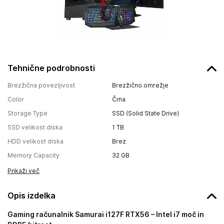
Tehnične podrobnosti
Brezžična povezljivost
Brezžično omrežje
Color
Črna
Storage Type
SSD (Solid State Drive)
SSD velikost diska
1 TB
HDD velikost diska
Brez
Memory Capacity
32 GB
Prikaži več
Opis izdelka
Gaming računalnik Samurai i127F RTX56 – Intel i7 moč in