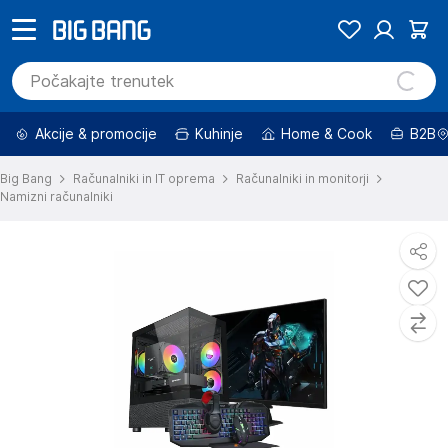
Akcije & promocije
Kuhinje
Home & Cook
B2B
Big Bang
Računalniki in IT oprema
Računalniki in monitorji
Namizni računalniki