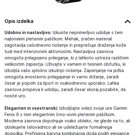
Opis izdelka
Udobno in nastavljivo:
Izkusite neprimerljivo udobje s tem
najlonskim pletenim paščkom. Mehak, zračen material
zagotavlja celodnevno nošenje in preprečuje draženje kože
tudi med intenzivnimi aktivnostmi. Nastavljiva zasnova
omogoča prilagojeno prileganje, ki z lahkoto ustreza različnim
velikostim zapestja. Uživajte v varnem in tesnem občutku, ki
izboljša vašo splošno izkušnjo nošenja. Zapenjanje na ježka
omogoča enostavno prilagajanje in varno držanje, zaradi
česar je popoln za šport in vsakodnevno uporabo. Lahka
zasnova prispeva k udobju, zaradi česar skoraj pozabite, da
nosite uro.
Eleganten in vsestranski:
Izboljšajte videz svoje ure Garmin
Fenix 8 s tem elegantnim črno-sivim pletenim paščkom.
Moderna zasnova dopolnjuje vsako obleko, ne glede na to, ali
obiskujete telovadnico ali se udeležujete formalnega
dogodka. Prefinjena barvna kombinacija doda pridih elegance