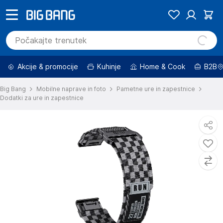
Akcije & promocije
Kuhinje
Home & Cook
B2B
Big Bang
Mobilne naprave in foto
Pametne ure in zapestnice
Dodatki za ure in zapestnice