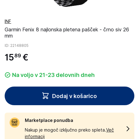
INF
Garmin Fenix 8 najlonska pletena pašček - črno siv 26
mm
ID
: 22148805
15
€
89
Na voljo v 21-23 delovnih dneh
Dodaj v košarico
Marketplace ponudba
Nakup je mogoč izključno preko spleta.
Več
informacij