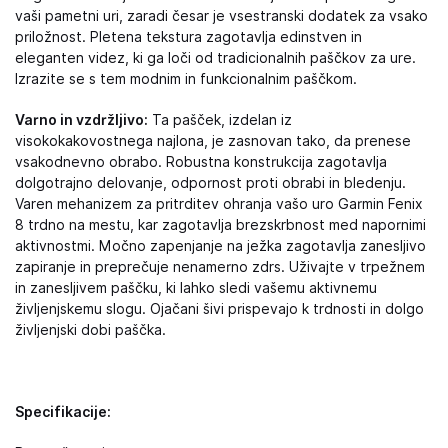
vaši pametni uri, zaradi česar je vsestranski dodatek za vsako
priložnost. Pletena tekstura zagotavlja edinstven in
eleganten videz, ki ga loči od tradicionalnih paščkov za ure.
Izrazite se s tem modnim in funkcionalnim paščkom.
Varno in vzdržljivo:
Ta pašček, izdelan iz
visokokakovostnega najlona, je zasnovan tako, da prenese
vsakodnevno obrabo. Robustna konstrukcija zagotavlja
dolgotrajno delovanje, odpornost proti obrabi in bledenju.
Varen mehanizem za pritrditev ohranja vašo uro Garmin Fenix
8 trdno na mestu, kar zagotavlja brezskrbnost med napornimi
aktivnostmi. Močno zapenjanje na ježka zagotavlja zanesljivo
zapiranje in preprečuje nenamerno zdrs. Uživajte v trpežnem
in zanesljivem paščku, ki lahko sledi vašemu aktivnemu
življenjskemu slogu. Ojačani šivi prispevajo k trdnosti in dolgo
življenjski dobi paščka.
Specifikacije: