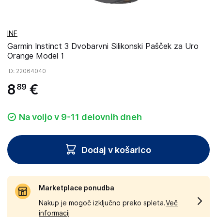
INF
Garmin Instinct 3 Dvobarvni Silikonski Pašček za Uro
Orange Model 1
ID
: 22064040
8
€
89
Na voljo v 9-11 delovnih dneh
Dodaj v košarico
Marketplace ponudba
Nakup je mogoč izključno preko spleta.
Več
informacij