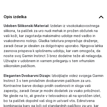
Opis izdelka
Udoben Silikonski Material:
Izdelan iz visokokakovostnega
silikona, ta pašček za uro nudi mehak in prožen občutek na
vaši koži, kar zagotavlja maksimalno udobje med vadbo in
vsakodnevno nošnjo. Gladka tekstura preprečuje draženje,
zaradi česar je idealen za dolgotrajno uporabo. Njegova lahka
zasnova prispeva k splošnemu udobju, kar vam omogoča, da
nosite svoj Garmin Instinct 3 brez dodatne teže ali nelagodja.
Uživajte v udobnem in varnem prileganju s tem vrhunskim
silikonskim paščkom.
Eleganten Dvobarvni Dizajn:
Izboljšajte videz svojega Garmin
Instinct 3 s tem privlačnim dvobarvnim paščkom za uro.
Kontrastne barve dodajo pridih osebnosti in sloga vaši
zapestju, zaradi česar je modni dodatek za vsako priložnost.
Ne glede na to, ali greste v telovadnico ali na sproščen izlet,
bo ta pašček dopolnil vaš slog in ustvaril vtis. Edinstvena
kombinacija barv ga loči od standardnih paščkov za uro, kar