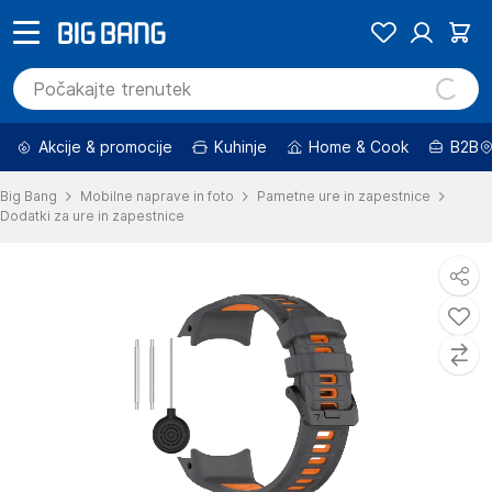
Akcije & promocije
Kuhinje
Home & Cook
B2B
Big Bang
Mobilne naprave in foto
Pametne ure in zapestnice
Dodatki za ure in zapestnice