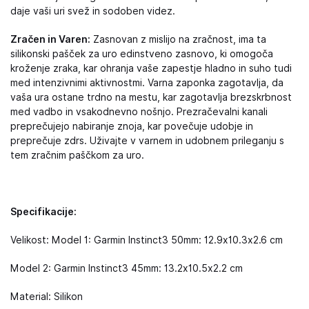
daje vaši uri svež in sodoben videz.
Zračen in Varen:
Zasnovan z mislijo na zračnost, ima ta
silikonski pašček za uro edinstveno zasnovo, ki omogoča
kroženje zraka, kar ohranja vaše zapestje hladno in suho tudi
med intenzivnimi aktivnostmi. Varna zaponka zagotavlja, da
vaša ura ostane trdno na mestu, kar zagotavlja brezskrbnost
med vadbo in vsakodnevno nošnjo. Prezračevalni kanali
preprečujejo nabiranje znoja, kar povečuje udobje in
preprečuje zdrs. Uživajte v varnem in udobnem prileganju s
tem zračnim paščkom za uro.
Specifikacije:
Velikost: Model 1: Garmin Instinct3 50mm: 12.9x10.3x2.6 cm
Model 2: Garmin Instinct3 45mm: 13.2x10.5x2.2 cm
Material: Silikon