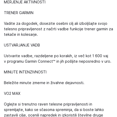
MERJENJE AKTIVNOSTI
TRENER GARMIN
Vadite za dogodek, dosezite osebni cilj ali izboljšajte svojo
telesno pripravljenost z načrti vadbe funkcije trener garmin za
tekače in kolesarje.
USTVARJANJE VADB
Ustvarite vadbe, razdeljene po korakih, iz več kot 1 600 vaj
v programu Garmin Connect™ in jih pošljite neposredno v uro.
MINUTE INTENZIVNOSTI
Beležite minute zmerne in živahne dejavnosti.
VO2 MAX
Oglejte si trenutno raven telesne pripravljenosti in
spremljajte, kako se sčasoma spreminja, da si boste lahko
zastavili cilje, ocenili napredek in izkoristili številne druge