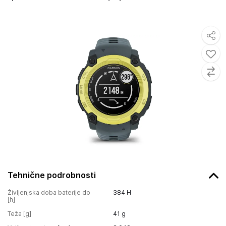
Tehnične podrobnosti
Življenjska doba baterije do
384
H
[h]
Teža [g]
41
g