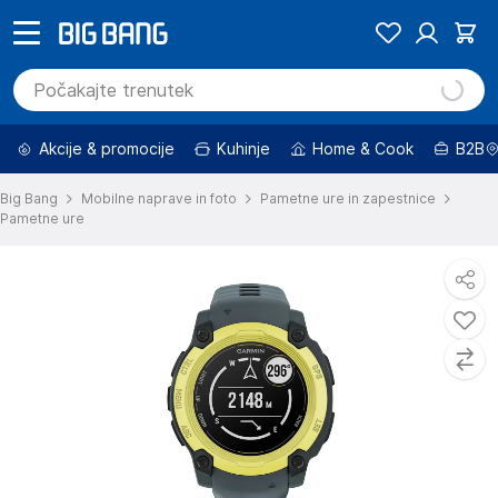
Akcije & promocije
Kuhinje
Home & Cook
B2B
Big Bang
Mobilne naprave in foto
Pametne ure in zapestnice
Pametne ure