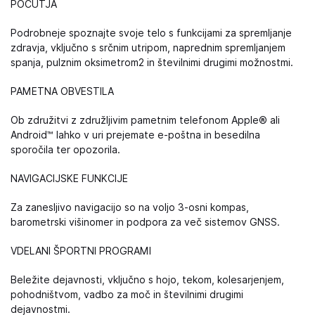
POČUTJA
Podrobneje spoznajte svoje telo s funkcijami za spremljanje
zdravja, vključno s srčnim utripom, naprednim spremljanjem
spanja, pulznim oksimetrom2 in številnimi drugimi možnostmi.
PAMETNA OBVESTILA
Ob združitvi z združljivim pametnim telefonom Apple® ali
Android™ lahko v uri prejemate e-poštna in besedilna
sporočila ter opozorila.
NAVIGACIJSKE FUNKCIJE
Za zanesljivo navigacijo so na voljo 3-osni kompas,
barometrski višinomer in podpora za več sistemov GNSS.
VDELANI ŠPORTNI PROGRAMI
Beležite dejavnosti, vključno s hojo, tekom, kolesarjenjem,
pohodništvom, vadbo za moč in številnimi drugimi
dejavnostmi.