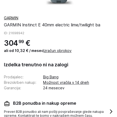
GARMIN
GARMIN Instinct E 40mm electric lime/twilight ba
ID
: 21698942
304
€
99
ali od 10,32 € / mesec
Izračun obrokov
Izdelka trenutno ni na zalogi
Prodajalec
:
Big Bang
Brezskrben nakup
:
Možnost vračila v 14 dneh
Garancija
:
24 mesecev
B2B ponudba in nakup opreme
Preveri B2B ponudbo ali nam pošlji povpraševanje glede nakupa
opreme. Kontaktirali te bomo v najkrajšem možnem času.