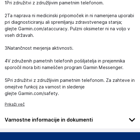
1Pri združitvi z združljivim pametnim telefonom.
2Ta naprava ni medicinski pripomoček in ni namenjena uporabi
pri diagnosticiranju ali spremljanju zdravstvenega stanja;
glejte Garmin.com/ataccuracy. Pulzni oksimeter ni na voljo v
vseh državah.
3Natančnost merjenja aktivnosti.
4V združenih pametnih telefonih pošiljatelja in prejemnika
sporočil mora biti nameščen program Garmin Messenger.
5Pri združitvi z združljivim pametnim telefonom. Za zahteve in
omejitve funkcij za varnost in sledenje
glejte Garmin.com/safety.
Prikaži več
Varnostne informacije in dokumenti
Podatki o proizvajalcu
Podatki o proizvajalcu vključujejo informacije (naziv, naslov,