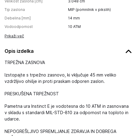
Velikost zaslona [cm]
3.048
cm
Tip zaslona
MIP (pomnilnik v pikslih)
Debelina [mm]
14
mm
Vodoodpornost
10 ATM
Prikaži več
Opis izdelka
TRPEŽNA ZASNOVA
Izstopajte s trpežno zasnovo, ki vključuje 45 mm veliko
vzdržljivo ohišje in proti praskam odporen zaslon.
PRESKUŠENA TRPEŽNOST
Pametna ura Instinct E je vodotesna do 10 ATM in zasnovana
v skladu s standardi MIL-STD-810 za odpornost na toploto in
udarce.
NEPOGREŠLJIVO SPREMLJANJE ZDRAVJA IN DOBREGA