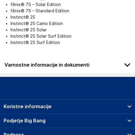
fēnix® 7S – Solar Edition
fēnix® 7S – Standard Edition
Instinct® 2S
Instinct® 2S Camo Edition
Instinct® 2S Solar
Instinct® 2S Solar Surf Edition
Instinct® 2S Surf Edition
Varnostne informacije in dokumenti
Podatki o proizvajalcu
Podatki o proizvajalcu vključujejo informacije (naziv, naslov,
državo in elektronski naslov) povezane s proizvajalcem
izdelka.
Koristne informacije
Garmin Würzburg GmbH
Leightonstr. 7, D – 97074
Prodajna mesta
Podjetje Big Bang
Germany
Splošni pogoji
EUResponsiblePerson@garmin.com
O podjetju
Podpora
Storitve