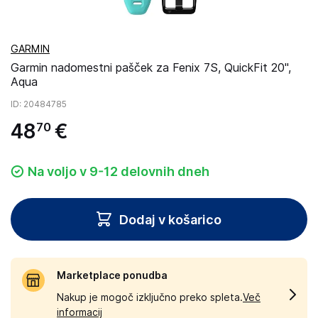
GARMIN
Garmin nadomestni pašček za Fenix 7S, QuickFit 20",
Aqua
ID
: 20484785
48
€
70
Na voljo v 9-12 delovnih dneh
Dodaj v košarico
Marketplace ponudba
Nakup je mogoč izključno preko spleta.
Več
informacij