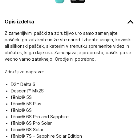
Opis izdelka
Z zamenljivimi paščki za združljivo uro samo zamenjajte
pašček, ga zataknite in že ste nared. Izberite usnjen, kovinski
ali silikonski pašček, s katerim v trenutku spremenite videz in
občutek, ki ga daje ura. Zamenjava je preprosta, paščki pa se
vedno varno zataknejo. Orodje ni potrebno.
Združljive naprave:
D2™ Delta S
Descent™ Mk2S
fēnix® 5S
fēnix® 5S Plus
fēnix® 6S
fēnix® 6S Pro and Sapphire
fēnix® 6S Pro Solar
fēnix® 6S Solar
fēnix® 7S – Sapphire Solar Edition