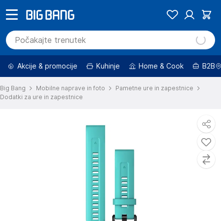
Akcije & promocije
Kuhinje
Home & Cook
B2B
Big Bang
Mobilne naprave in foto
Pametne ure in zapestnice
Dodatki za ure in zapestnice