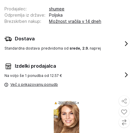
Prodajalec
:
shumee
Odpremlja iz države
:
Poljska
Brezskrben nakup
:
Možnost vračila v 14 dneh
Dostava
Standardna dostava
predvidoma od
srede, 2.9.
naprej
Izdelki prodajalca
Na voljo še
1 ponudba od 12.57 €
Več o prikazovanju ponudb