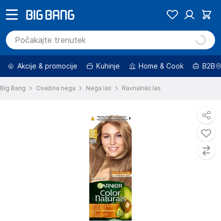
Akcije & promocije
Kuhinje
Home & Cook
B2B
Big Bang
Osebna nega
Nega las
Ravnalniki las