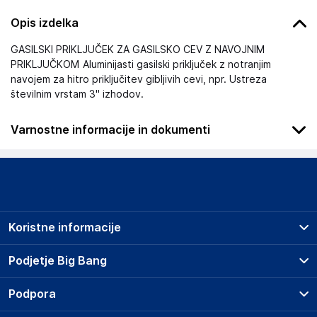
Opis izdelka
GASILSKI PRIKLJUČEK ZA GASILSKO CEV Z NAVOJNIM
PRIKLJUČKOM Aluminijasti gasilski priključek z notranjim
navojem za hitro priključitev gibljivih cevi, npr. Ustreza
številnim vrstam 3" izhodov.
Varnostne informacije in dokumenti
Podatki o proizvajalcu
Podatki o proizvajalcu vključujejo informacije (naziv, naslov,
državo in elektronski naslov) povezane s proizvajalcem
izdelka.
Koristne informacije
Spletna Prodaja, Rok Groznik s.p.
Na žago 32, 8351 Straža
Prodajna mesta
Podjetje Big Bang
Slovenija
Splošni pogoji
info@haloorodje.si
O podjetju
Podpora
Storitve
Kontakti
Dostava, vnos in odvoz
Odgovorna oseba v EU