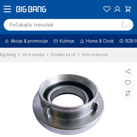
Akcije & promocije
Kuhinje
Home & Cook
B2B
Big Bang
Vrt in orodje
Dodatki za vrt
Vrtni vodovod