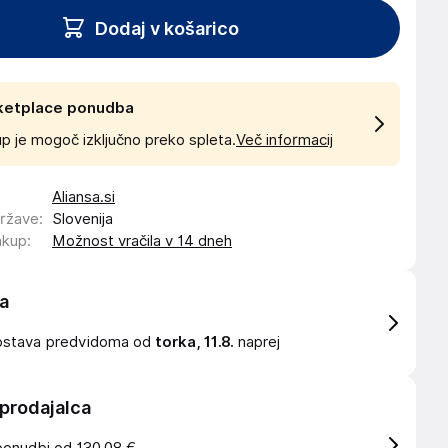
Dodaj v košarico
ketplace ponudba
p je mogoč izključno preko spleta.
Več informacij
Aliansa.si
države
:
Slovenija
akup
:
Možnost vračila v 14 dneh
a
ostava
predvidoma od
torka, 11.8.
naprej
 prodajalca