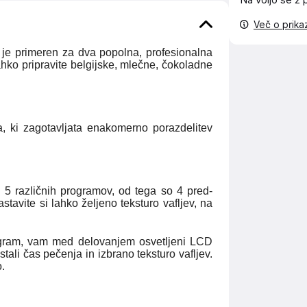
Na voljo še
2 
Več o prik
je primeren za dva popolna, profesionalna
ahko pripravite belgijske, mlečne, čokoladne
a, ki zagotavljata enakomerno porazdelitev
 5 različnih programov, od tega so 4 pred-
stavite si lahko željeno teksturo vafljev, na
rogram, vam med delovanjem osvetljeni LCD
tali čas pečenja in izbrano teksturo vafljev.
o.