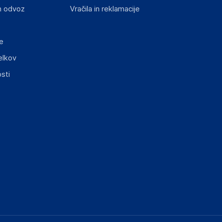
n odvoz
Vračila in reklamacije
e
elkov
sti