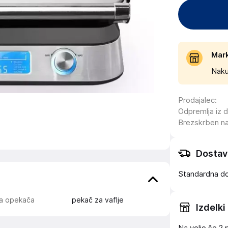
Mar
Naku
Prodajalec
:
Odpremlja iz 
Brezskrben n
Dostav
Standardna d
ta opekača
pekač za vaflje
Izdelki