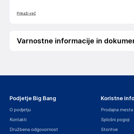
Prikaži več
Varnostne informacije in dokume
Podatki o proizvajalcu
Podatki o proizvajalcu vključujejo informacije (naziv, nasl
proizvajalcem izdelka.
Gastroback GmbH
Gewerbestrasse20, 21279 Hollenstedt
Nemčija
Podjetje Big Bang
Koristne inf
info@gastroback.de
O podjetju
Prodajna mesta
Odgovorna oseba v EU
Kontakti
Splošni pogoji
Gospodarski subjekt s sedežem v EU, ki zagotavlja skladno
Družbena odgovornost
Storitve