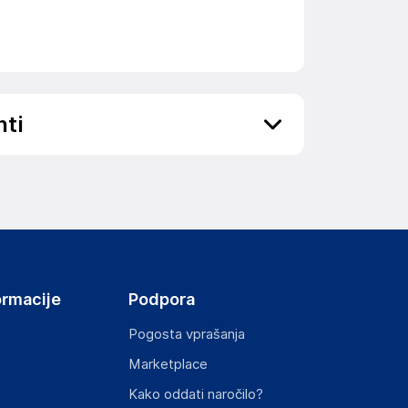
nti
ov, državo in elektronski naslov) povezane s
ormacije
Podpora
Pogosta vprašanja
Marketplace
st izdelka z zahtevanimi predpisi.
Kako oddati naročilo?