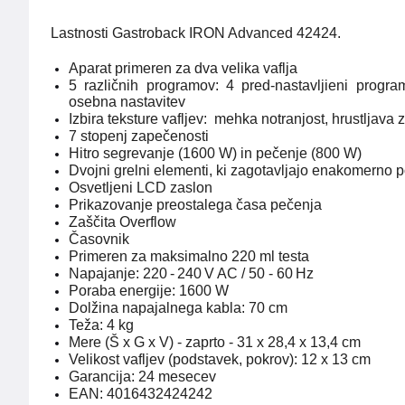
Lastnosti Gastroback IRON Advanced 42424.
Aparat primeren za dva velika vaflja
5 različnih programov: 4 pred-nastavljieni programi
osebna nastavitev
Izbira teksture vafljev:
mehka notranjost, hrustljava 
7 stopenj zapečenosti
Hitro segrevanje (1600 W) in pečenje (800 W)
Dvojni grelni elementi, ki zagotavljajo enakomerno 
Osvetljeni LCD zaslon
Prikazovanje preostalega časa pečenja
Zaščita Overflow
Časovnik
Primeren za maksimalno 220 ml testa
Napajanje: 220 - 240 V AC / 50 - 60 Hz
Poraba energije: 1600 W
Dolžina napajalnega kabla: 70 cm
Teža: 4 kg
Mere (Š x G x V) - zaprto - 31 x 28,4 x 13,4 cm
Velikost vafljev (podstavek, pokrov): 12 x 13 cm
Garancija: 24 mesecev
EAN: 4016432424242