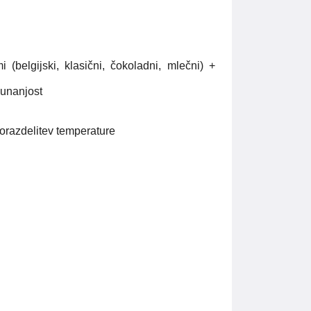
 (belgijski, klasični, čokoladni, mlečni) +
zunanjost
porazdelitev temperature