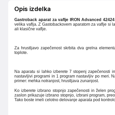
Opis izdelka
Gastroback aparat za vaflje IRON Advanced 42424
velika vaflja. Z Gastobackovem aparatom za vaflje si l
ali klasične vaflje.
Za hrustljavo zapečenost skrbita dva grelna element
toplote.
Na aparatu si lahko izberete 7 stopenj zapečenosti in
nastavljivi programi in 1 program nastavljiv po meri. Na
primer: mehka notranjost, hrustljava zunanjost.
Ko izberete izbrano stopnjo zapečenosti in želen p
zaslon prikazuje izbrano stopnjo, izbrani program, preos
Tako boste imeli celotno delovanje aparata pod kontrol