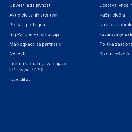
Gastroback GmbH
Obvestila za javnost
Dostava, vnos i
Gewerbestrasse20, 21279 Hollenstedt
Nemčija
Akt o digitalnih storitvah
Načini plačila
info@gastroback.de
Prodaja podjetjem
Nakup na obrok
Big Partner - distribucija
Zavarovanje izd
Marketplace za partnerje
Politika zasebno
Novosti
Spletni piškotki
Interna varna linija za prijavo
kršitev po ZZPRI
Zaposlitev