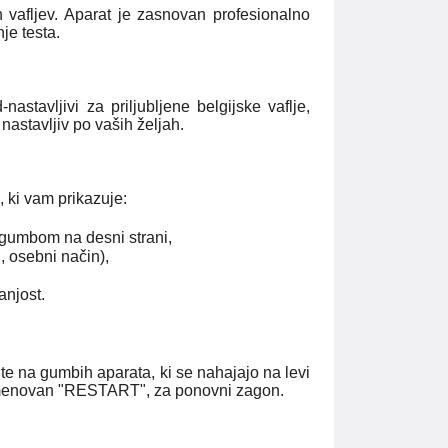
 vafljev. Aparat je zasnovan profesionalno
nje testa.
stavljivi za priljubljene belgijske vaflje,
 nastavljiv po vaših željah.
, ki vam prikazuje:
im gumbom na desni strani,
i, osebni način),
anjost.
ite na gumbih aparata, ki se nahajajo na levi
 imenovan "RESTART", za ponovni zagon.