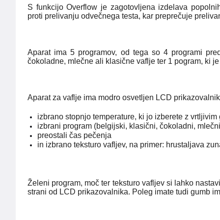
S funkcijo Overflow je zagotovljena izdelava popolnih
proti prelivanju odvečnega testa, kar preprečuje preliva
Aparat ima 5 programov, od tega so 4 programi pred-na
čokoladne, mlečne ali klasične vaflje ter 1 pogram, ki je
Aparat za vaflje ima modro osvetljen LCD prikazovalnik
izbrano stopnjo temperature, ki jo izberete z vrtljiv
izbrani program (belgijski, klasični, čokoladni, mlečn
preostali čas pečenja
in izbrano teksturo vafljev, na primer: hrustaljava zun
Želeni program, moč ter teksturo vafljev si lahko nastav
strani od LCD prikazovalnika. Poleg imate tudi gumb