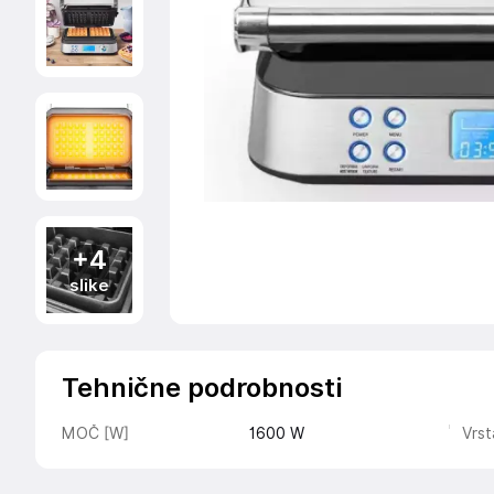
+4
slike
Tehnične podrobnosti
MOČ [W]
1600
W
Vrs