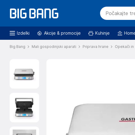
Izdelki
Akcije & promocije
Kuhinje
Home
Big Bang
Mali gospodinjski aparati
Priprava hrane
Opekači in 