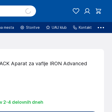
na mesta
Storitve
UAU klub
Kontakt
K Aparat za vaflje IRON Advanced
 v 2-4 delovnih dneh