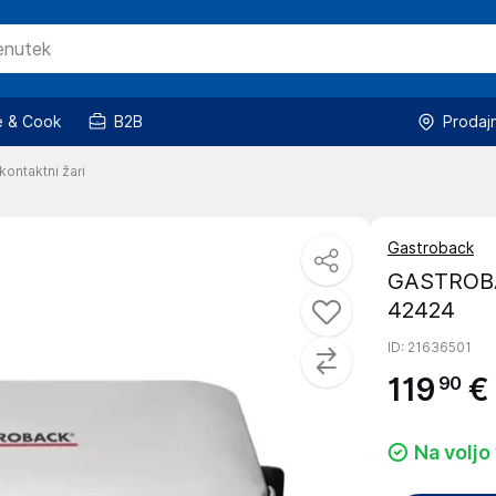
 & Cook
B2B
Prodaj
kontaktni žari
Gastroback
GASTROBAC
42424
ID
: 21636501
119
€
90
Na voljo