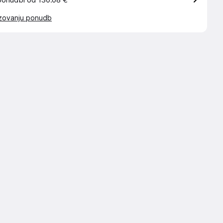
ponudbi od 130.08 €
azovanju ponudb