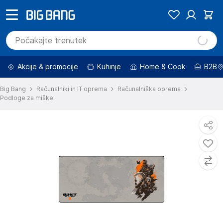
Akcije & promocije
Kuhinje
Home & Cook
B2B
Big Bang
Računalniki in IT oprema
Računalniška oprema
Podloge za miške