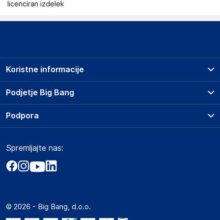
licenciran izdelek
Koristne informacije
Prodajna mesta
Podjetje Big Bang
Splošni pogoji
O podjetju
Podpora
Storitve
Kontakti
Dostava, vnos in odvoz
Pogosta vprašanja
Družbena odgovornost
Načini plačila
Spremljajte nas:
Marketplace
Obvestila za javnost
Nakup na obroke
Kako oddati naročilo?
Akt o digitalnih storitvah
Zavarovanje izdelkov
Vračila in reklamacije
Prodaja podjetjem
Politika zasebnosti
Big Partner - distribucija
Spletni piškotki
© 2026 - Big Bang, d.o.o.
Marketplace za partnerje